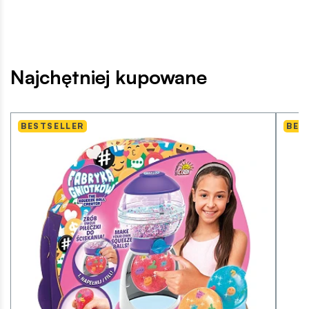
Najchętniej kupowane
BESTSELLER
BES