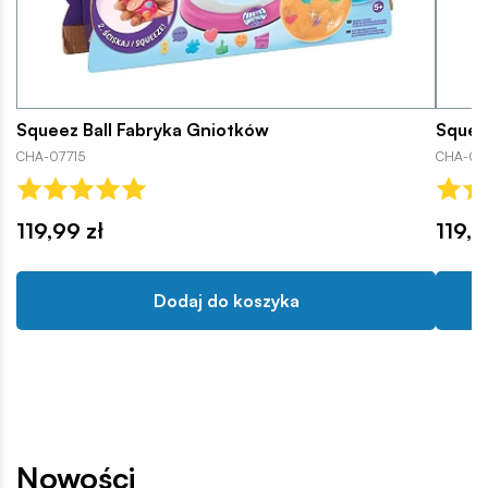
Squeez Ball Fabryka Gniotków
Squeez
CHA-07715
CHA-08
119,99 zł
119,9
Dodaj do koszyka
Nowości