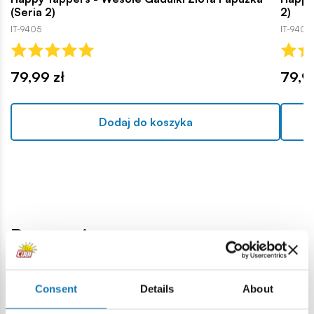
(Seria 2)
2)
IT-9405
IT-9403
79,99 zł
79,9
Dodaj do koszyka
Promocje
Promocja -40,00 zł
Pro
Consent
Details
About