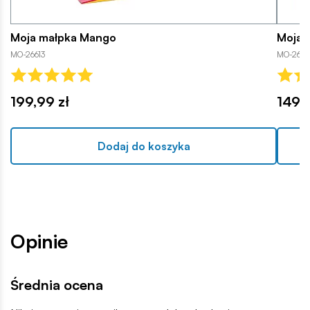
Moja małpka Mango
Moja 
MO-26613
MO-263
199,99 zł
149,9
Dodaj do koszyka
Opinie
Średnia ocena