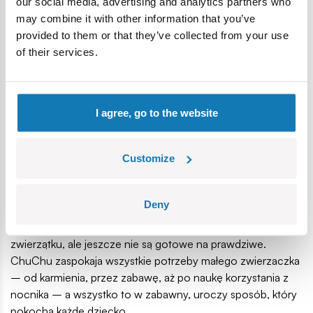
our social media, advertising and analytics partners who
1 x interaktywny pluszowy miś panda
may combine it with other information that you’ve
1 x bambusowy patyczek do karmienia
provided to them or that they’ve collected from your use
1 x nocnik z funkcją "magicznej kupki"
of their services.
1 x certyfikat adopcyjny
1 x instrukcja obsługi
3 x baterie AA (załączono baterie do celów
demonstracyjnych, producent rekomenduje użycie
I agree, go to the website
baterii alkalicznych)
Do wymiany baterii niezbedny jest śrubokręt krzyżakowy,
nie załączony.
Customize
Dlaczego warto pokochać ChuChu?
Deny
ChuChu to nowy, puchaty przyjaciel, który uczy czułości i
opieki. Idealny dla dzieci od 4. roku życia, które marzą o
zwierzątku, ale jeszcze nie są gotowe na prawdziwe.
ChuChu zaspokaja wszystkie potrzeby małego zwierzaczka
– od karmienia, przez zabawę, aż po naukę korzystania z
nocnika – a wszystko to w zabawny, uroczy sposób, który
pokocha każde dziecko.