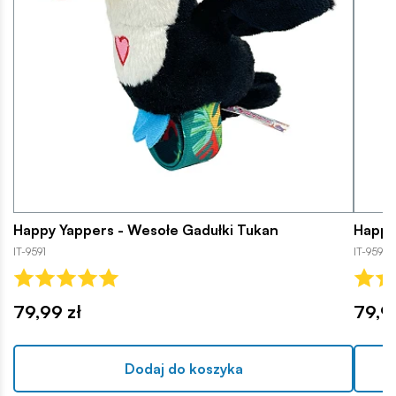
Happy Yappers - Wesołe Gadułki Tukan
Happy
IT-9591
IT-9595
79,99 zł
79,9
Dodaj do koszyka