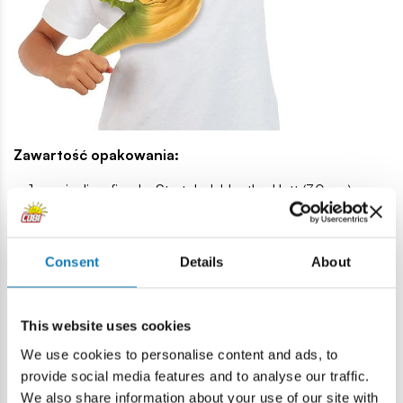
Zawartość opakowania:
1 rozciągliwa figurka Stretch Jabba the Hutt (30 cm)
1 ulotka z instrukcją pielęgnacji i zasadami bezpiecznej
zabawy
Rozciągnij elastycznego króla półświatka!
Consent
Details
About
Jabba nie był tylko złoczyńcą – był gangsterską instytucją!
Teraz możesz mieć tę legendę u siebie w domu i
This website uses cookies
rozciągnąć zabawę do przestępczego maksimum.
Gangster z Tatooine, który nie znał litości – teraz rozciąga
We use cookies to personalise content and ads, to
się jak nigdy dotąd.
provide social media features and to analyse our traffic.
Uwaga: jeśli już masz go w garści... lepiej nie puszczaj!
We also share information about your use of our site with