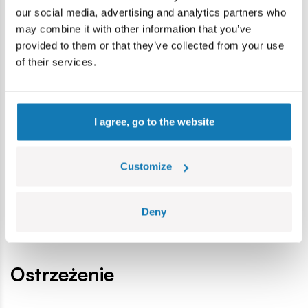
our social media, advertising and analytics partners who
may combine it with other information that you’ve
provided to them or that they’ve collected from your use
Specyfikacja
of their services.
Nr kat.:
CHA-07699
Producent:
Character Option
I agree, go to the website
Wymiary opakowania:
380x115x255 mm
Płeć dziecka:
Dla chłopców
Grupa wiekowa:
5+
Customize
EAN:
5029736076993
Lokalizacja produktu:
Deny
Strona główna
Figurki
Stretch
Stretch Star Wars Jabb
Ostrzeżenie