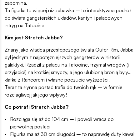
zapomina.
Ta figurka to więcej niż zabawka – to interaktywna podróż
do świata gangsterskich układów, kantyn i pałacowych
intryg na Tatooine!
Kim jest Stretch Jabba?
Znany jako władca przestępczego świata Outer Rim, Jabba
był jednym z najpotężniejszych gangsterów w historii
galaktyki. Rządził z pałacu na Tatooine, trzymał wrogów (i
przyjaciół) na krótkiej smyczy, a jego ulubioną bronią były...
klatka z Rancorem i własne poczucie wyższości.
Teraz ta słynna postać trafia do twoich rąk – w formie
rozciągliwej jak jego wpływy!
Co potrafi Stretch Jabba?
Rozciąga się aż do 104 cm – i powoli wraca do
pierwotnej postaci
Figurka ma aż 30 cm długości – to naprawdę duży kawał