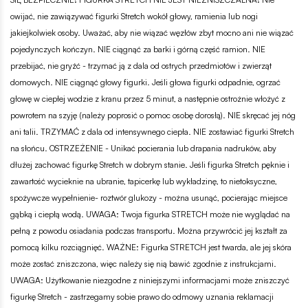
owijać, nie zawiązywać figurki Stretch wokół głowy, ramienia lub nogi
jakiejkolwiek osoby. Uważać, aby nie wiązać węzłów zbyt mocno ani nie wiązać
pojedynczych kończyn. NIE ciągnąć za barki i górną część ramion. NIE
przebijać, nie gryźć - trzymać ją z dala od ostrych przedmiotów i zwierząt
domowych. NIE ciągnąć głowy figurki. Jeśli głowa figurki odpadnie, ogrzać
głowę w ciepłej wodzie z kranu przez 5 minut, a następnie ostrożnie włożyć z
powrotem na szyję (należy poprosić o pomoc osobę dorosłą). NIE skręcać jej nóg
ani talii. TRZYMAĆ z dala od intensywnego ciepła. NIE zostawiać figurki Stretch
na słońcu. OSTRZEŻENIE - Unikać pocierania lub drapania nadruków, aby
dłużej zachować figurkę Stretch w dobrym stanie. Jeśli figurka Stretch pęknie i
zawartość wycieknie na ubranie, tapicerkę lub wykładzinę, to nietoksyczne,
spożywcze wypełnienie- roztwór glukozy - można usunąć, pocierając miejsce
gąbką i ciepłą wodą. UWAGA: Twoja figurka STRETCH może nie wyglądać na
pełną z powodu osiadania podczas transportu. Można przywrócić jej kształt za
pomocą kilku rozciągnięć. WAŻNE: Figurka STRETCH jest twarda, ale jej skóra
może zostać zniszczona, więc należy się nią bawić zgodnie z instrukcjami.
UWAGA: Użytkowanie niezgodne z niniejszymi informacjami może zniszczyć
figurkę Stretch - zastrzegamy sobie prawo do odmowy uznania reklamacji