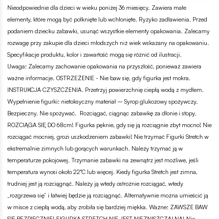
Nieodpowiednie dla dzieci w wieku poniżej 36 miesięcy. Zawiera małe
elementy, które mogą być połknięte lub wchłonięte. Ryzyko zadławienia. Przed
podaniem dziecku zabawki, usunąć wszystkie elementy opakowania. Zalecamy
rozwagę przy zakupie dla dzieci młodszych niż wiek wskazany na opakowaniu.
Specyfikacje produktu, kolor i zawartość mogą się różnić od ilustracji.
Uwaga: Zalecamy zachowanie opakowania na przyszłość, ponieważ zawiera
ważne informacje. OSTRZEŻENIE - Nie baw się, gdy figurka jest mokra.
INSTRUKCJA CZYSZCZENIA. Przetrzyj powierzchnię ciepłą wodą z mydłem.
Wypełnienie figurki: nietoksyczny materiał – Syrop glukozowy spożywczy.
Bezpieczny. Nie spożywać. Rozciągać, ciągnąc zabawkę za dłonie i stopy.
ROZCIĄGA SIĘ DO 68cm! Figurka pęknie, gdy się ją rozciągnie zbyt mocno! Nie
rozciągać mocniej, grozi uszkodzeniem zabawki! Nie trzymać Figurki Stretch w
ekstremalnie zimnych lub gorących warunkach. Należy trzymać ją w
temperaturze pokojowej. Trzymanie zabawki na zewnątrz jest możliwe, jeśli
temperatura wynosi około 22°C lub więcej. Kiedy figurka Stretch jest zimna,
trudniej jest ją rozciągnąć. Należy ją wtedy ostrożnie rozciągać, wtedy
„rozgrzewa się” i łatwiej będzie ją rozciągnąć. Alternatywnie można umieścić ją
w misce z ciepłą wodą, aby zrobiła się bardziej miękka. Ważne: ZAWSZE BAW
SIĘ BEZPIECZNIE! FIGURKA STRETCH NIE JEST NIEZNISZCZALNA! Nie