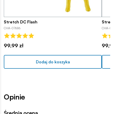
Stretch DC Flash
Stret
CHA-07686
CHA-07
99,99 zł
99,9
Dodaj do koszyka
Opinie
Średnia ocena