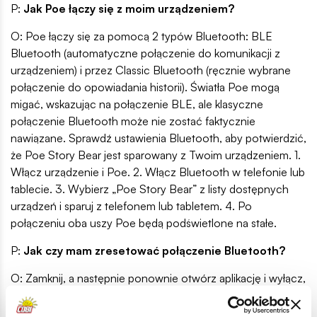
P:
Jak Poe łączy się z moim urządzeniem?
O: Poe łączy się za pomocą 2 typów Bluetooth: BLE
Bluetooth (automatyczne połączenie do komunikacji z
urządzeniem) i przez Classic Bluetooth (ręcznie wybrane
połączenie do opowiadania historii). Światła Poe mogą
migać, wskazując na połączenie BLE, ale klasyczne
połączenie Bluetooth może nie zostać faktycznie
nawiązane. Sprawdź ustawienia Bluetooth, aby potwierdzić,
że Poe Story Bear jest sparowany z Twoim urządzeniem. 1.
Włącz urządzenie i Poe. 2. Włącz Bluetooth w telefonie lub
tablecie. 3. Wybierz „Poe Story Bear” z listy dostępnych
urządzeń i sparuj z telefonem lub tabletem. 4. Po
połączeniu oba uszy Poe będą podświetlone na stałe.
P:
Jak czy mam zresetować połączenie Bluetooth?
O: Zamknij, a następnie ponownie otwórz aplikację i wyłącz,
a następnie włącz ponownie Poe. Możesz również wybrać
opcję „zapomnij urządzenie” z menu ustawień Bluetooth i