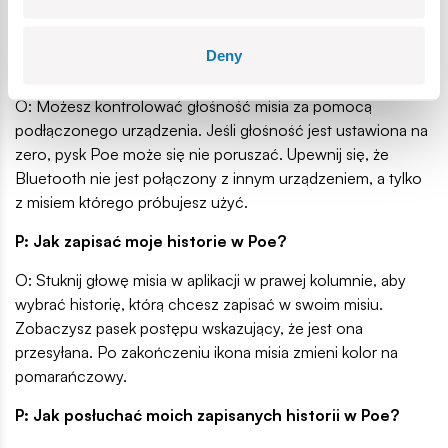
Wybierz „BEAR” na stronie generowania historii lub w
odtwarzaczu w swojej bibliotece.
Deny
P: Nie mogę usłyszeć mojej historii przez Poe.
O: Możesz kontrolować głośność misia za pomocą
podłączonego urządzenia. Jeśli głośność jest ustawiona na
zero, pysk Poe może się nie poruszać. Upewnij się, że
Bluetooth nie jest połączony z innym urządzeniem, a tylko
z misiem którego próbujesz użyć.
P: Jak zapisać moje historie w Poe?
O: Stuknij głowę misia w aplikacji w prawej kolumnie, aby
wybrać historię, którą chcesz zapisać w swoim misiu.
Zobaczysz pasek postępu wskazujący, że jest ona
przesyłana. Po zakończeniu ikona misia zmieni kolor na
pomarańczowy.
P: Jak posłuchać moich zapisanych historii w Poe?