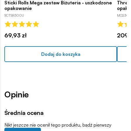
Sticki Rolls Mega zestaw Biżuteria - uszkodzone
Threa
opakowanie
opako
SCTSR300U
MO2300
69,93 zł
209,
Dodaj do koszyka
Opinie
Średnia ocena
Nikt jeszcze nie ocenił tego produktu, bądź pierwszy