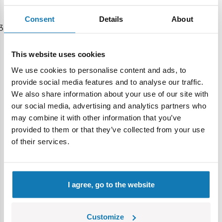
ręcznie naprawić urządzenia.
Consent
Details
About
Użytkowanie
P: Jaki jest zasięg Bluetooth?
This website uses cookies
O: Zasięg Bluetooth wynosi około 30 stóp/10 metrów na
We use cookies to personalise content and ads, to
otwartej przestrzeni. Ściany i przeszkody mogą zmniejszyć
provide social media features and to analyse our traffic.
zasięg.
We also share information about your use of our site with
P: Czy mogę podłączyć Poe do wielu urządzeń?
O: Tak,
our social media, advertising and analytics partners who
można sparować go z maksymalnie wieloma urządzeniami,
may combine it with other information that you’ve
ale można połączyć się tylko z jednym na raz. Historie
provided to them or that they’ve collected from your use
przesłane do Poe z biblioteki jednego urządzenia nie mogą
of their services.
zostać pobrane do biblioteki innego urządzenia.
P: Dlaczego moje historie nie są odtwarzane przez
Poe
?
I agree, go to the website
O: Sprawdź, czy sparowałeś i połączyłeś się z Poe Story
Bear w menu ustawień Bluetooth swojego urządzenia.
Customize