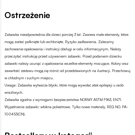
Ostrzeżenie
Zabawka nieodpowiednia dla dzieci poniżej 3 lat. Zawiera małe elementy, które
mogą zostać połknięte lub wchłonięte. Ryzyko zadławienia. Zalecamy
zachowanie opakowania i instrukcji obsługi w celu informacyjnym. Należy
przeczytać instrukcję przed używaniem zabawki. Przed podaniem dziecku
zabawki należy usunąć z opakowania wszelkie elementy mocujące. Kolory oraz
zawartość zestawu mogą się różnić od przedstawionych na ilustracji. Przechowuj
w chłodnym i suchym miejscu.
Uwaga: Zabawka wytwarza błyski, które mogą wywołać atak epilepsji u osób
wrażliwych.
Zabawka zgodna z wymogami bezpieczeństwa NORMY ASTM F963, EN71.
Wypełnienie zabawki: włókna poliestrowe. Tylko nowe materiały. REG NO. PA-
100453(CN).