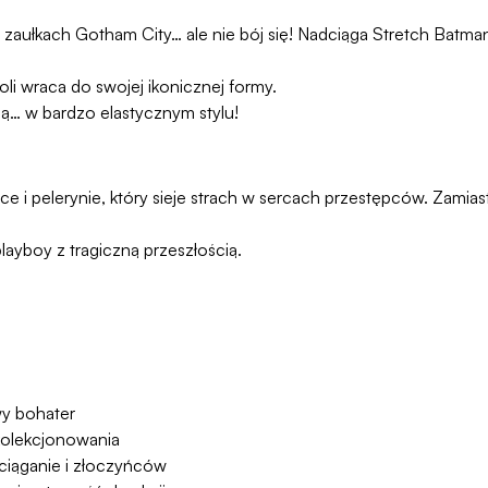
 w zaułkach Gotham City… ale nie bój się! Nadciąga Stretch Batm
oli wraca do swojej ikonicznej formy.
ią… w bardzo elastycznym stylu!
 pelerynie, który sieje strach w sercach przestępców. Zamias
.
playboy z tragiczną przeszłością.
wy bohater
kolekcjonowania
ciąganie i złoczyńców