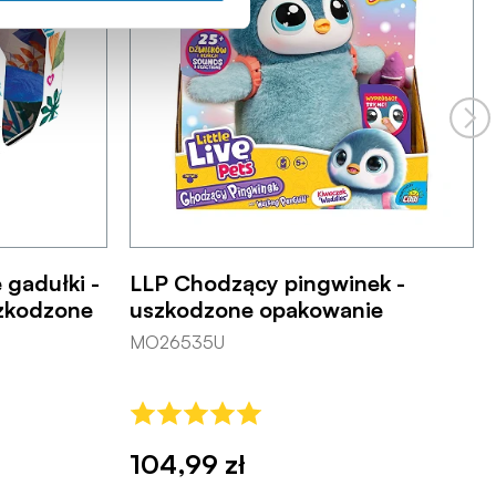
gadułki -
LLP Chodzący pingwinek -
zkodzone
uszkodzone opakowanie
MO26535U
104,99 zł