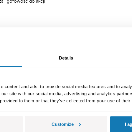
za i gotowość do akcji
dla małych i dużych bohaterów
łap Batmana, rozciągnij i walcz z przestępczością, gdziekolwiek
Details
sja w służbie sprawiedliwości!
e content and ads, to provide social media features and to analy
 our site with our social media, advertising and analytics partn
 provided to them or that they’ve collected from your use of their
BESTSELLER
Customize
I a