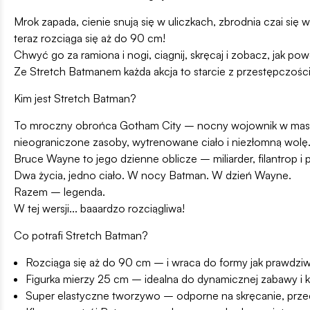
Mrok zapada, cienie snują się w uliczkach, zbrodnia czai się
teraz rozciąga się aż do 90 cm!
Chwyć go za ramiona i nogi, ciągnij, skręcaj i zobacz, jak pow
Ze Stretch Batmanem każda akcja to starcie z przestępczośc
Kim jest Stretch Batman?
To mroczny obrońca Gotham City – nocny wojownik w masce i
nieograniczone zasoby, wytrenowane ciało i niezłomną wolę
Bruce Wayne to jego dzienne oblicze – miliarder, filantrop i 
Dwa życia, jedno ciało. W nocy Batman. W dzień Wayne.
Razem – legenda.
W tej wersji... baaardzo rozciągliwa!
Co potrafi Stretch Batman?
Rozciąga się aż do 90 cm – i wraca do formy jak prawdzi
Figurka mierzy 25 cm – idealna do dynamicznej zabawy i 
Super elastyczne tworzywo – odporne na skręcanie, prze