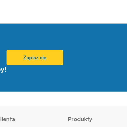
Zapisz się
y!
lienta
Produkty