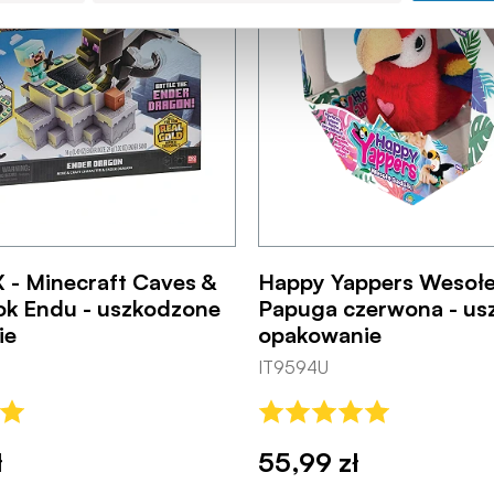
X - Minecraft Caves &
Happy Yappers Wesołe 
mok Endu - uszkodzone
Papuga czerwona - us
ie
opakowanie
IT9594U
ł
55,99 zł