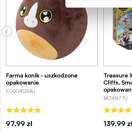
Farma konik - uszkodzone
Treasure 
opakowanie
Cliffs, S
opakowan
EO004126AU
MO41677U
97,99 zł
139,99 z