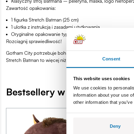
Klasyczny strój Batmana – peleryna, maska, logo nietoper
Zawartość opakowania:
1 figurka Stretch Batman (25 cm)
1 ulotka z instrukcją i zasadami użytkowania
Oryginalne opakowanie typu blister – idealne na prezent 
Rozciągnij sprawiedliwość!
Gotham City potrzebuje bohatera – a ty możesz nim zostać! Z
Consent
Stretch Batman to więcej niż figurka – to elastyczna, tajna mi
This website uses cookies
We use cookies to personalis
Bestsellery w kategorii
information about your use of
other information that you’ve
Deny