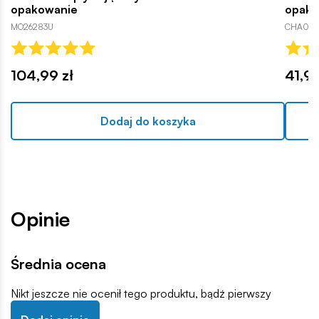
opakowanie
opako
MO26283U
CHA080
104,99 zł
41,99
Dodaj do koszyka
Opinie
Średnia ocena
Nikt jeszcze nie ocenił tego produktu, bądź pierwszy