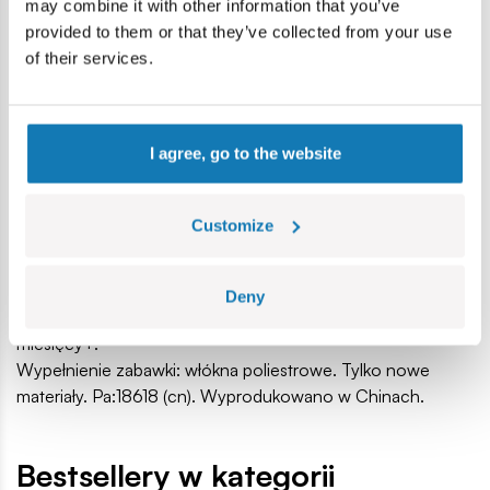
względu na kształt i wielkość akcesoriów.
may combine it with other information that you’ve
Uwaga: Wymagany nadzór osoby dorosłej podczas zabawy
provided to them or that they’ve collected from your use
w przypadku młodszych dzieci. Przed podaniem dziecku
of their services.
zabawki należy usunąć opakowanie i wszelkie elementy
mocujące. Zalecamy zachowanie opakowania i instrukcji w
celu informacyjnym. Należy przeczytać dokładnie instrukcję
I agree, go to the website
przed używaniem zabawki. Kolory oraz zawartość zestawu
mogą się w niewielkim stopniu różnić od przedstawionych
na ilustracji.
Customize
Ważne: Zestaw zawiera jedną maskotkę. Zabawka pluszowa
powinna być wyprana i wysuszona przed podaniem jej
dziecku poniżej 2 lat. Maskotka pluszowa zgodna z normą
Deny
EN71, CCPSA, ASTM F963 dla grupy wiekowej 10
miesięcy+.
Wypełnienie zabawki: włókna poliestrowe. Tylko nowe
materiały. Pa:18618 (cn). Wyprodukowano w Chinach.
Bestsellery w kategorii