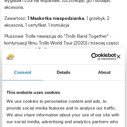
wyglądał i czuł się wspaniale, szczotkując go i dodając
akcesoria.
Zawartość:
1 Maskotka niespodzianka
, 1 grzebyk, 2
akcesoria, 1 certyfikat, 1 instrukcja
Pluszowe Trolle nawiązują do "Trolls Band Together" -
kontynuacji filmu Trolls World Tour (2020) i trzeciej części
animowanej serii Trolls.
Lokalizacja produktu:
Consent
Details
About
Strona główna
Outlet
Scruff a Luvs Trolls - uszkodzone 
This website uses cookies
Ostrzeżenie
We use cookies to personalise content and ads, to
provide social media features and to analyse our traffic.
We also share information about your use of our site with
Nieodpowiednie dla dzieci w wieku poniżej 10 miesięcy ze
our social media, advertising and analytics partners who