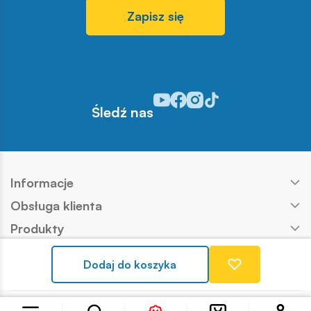
Zapisz się
Odwiedź nasz profil w serwisie Y
Odwiedź nasz profil w serwisi
Odwiedź nasz profil w serw
Odwiedź nasz profil w s
Śledź nas
Informacje
Obsługa klienta
Produkty
Kontakt
Dodaj do koszyka
Nasze marki
Copyright © COBI SA
Realizacja:
Ideo