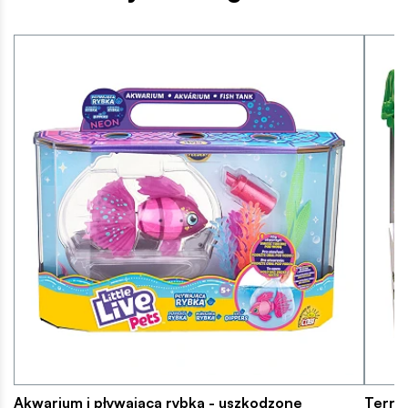
Akwarium i pływająca rybka - uszkodzone
Terror