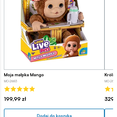
Moja małpka Mango
Królik
MO-26613
MO-2659
199,99 zł
329,
Dodaj do koszyka