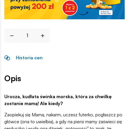
Historia cen
Opis
Urocza, kudłata świnka morska, która za chwilkę
zostanie mamą! Ale kiedy?
Zaopiekuj się Mamą, nakarm, uczesz futerko, pogłaszcz po
główce (ona to uwielbia), a gdy na piersi mamy zaświeci się
serduszko i wyda ona dźwięk „gotowości” to znak, że