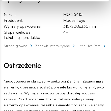
Nr kat.:
MO-26410
Producent:
Moose Toys
Wymiary opakowania:
310x200x330 mm
Grupa wiekowa:
4+
Lokalizacja produktu:
Strona główna
Zabawki interaktywne
Little Live Pets
Ś
Ostrzeżenie
Nieodpowiednie dla dzieci w wieku poniżej 3 lat. Zawiera małe
elementy, które mogą zostać połknięte lub wchłonięte. Ryzyko
zadławienia. Wymagany nadzór osoby dorosłej podczas
zabawy. Przed podaniem dziecku zabawki należy usunąć
elementy opakowania i wszelkie elementy mocujące. Zalecamy
zachowanie opakowania i instrukcji w celu informacyjnym.