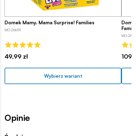
Domek Mamy. Mama Surprise! Families
Domek
Famili
MO-26659
MO-267
49,99 zł
109,9
Wybierz wariant
Opinie