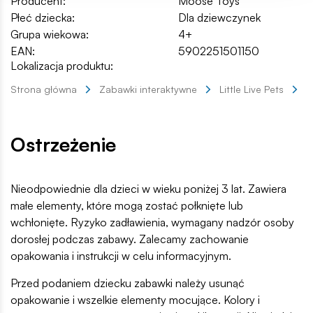
Producent:
Moose Toys
Płeć dziecka:
Dla dziewczynek
Grupa wiekowa:
4+
EAN:
5902251501150
Lokalizacja produktu:
Strona główna
Zabawki interaktywne
Little Live Pets
M
Ostrzeżenie
Nieodpowiednie dla dzieci w wieku poniżej 3 lat. Zawiera
małe elementy, które mogą zostać połknięte lub
wchłonięte. Ryzyko zadławienia, wymagany nadzór osoby
dorosłej podczas zabawy. Zalecamy zachowanie
opakowania i instrukcji w celu informacyjnym.
Przed podaniem dziecku zabawki należy usunąć
opakowanie i wszelkie elementy mocujące. Kolory i