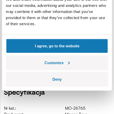
our social media, advertising and analytics partners who
interaktywna małpka reagująca na dotyk,
may combine it with other information that you’ve
ponad 20 dźwięków i realistycznych reakcji,
provided to them or that they’ve collected from your use
miękkie, przyjemne w dotyku futerko,
of their services.
chwytne rączki i nóżki do przyczepiania,
specjalny przycisk na pyszczku do „ssania kciuka”,
możliwość łączenia z innymi małpkami z serii.
Zawartość zestawu:
I agree, go to the website
1 × Little Live Pets My Baby Monkey Minis – Chikki
Cherry
Customize
1 × instrukcja obsługi
2 × baterie AAA (w zestawie)
Deny
Specyfikacja
Nr kat.:
MO-26765