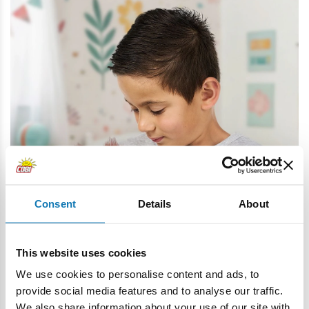
Consent
Details
About
This website uses cookies
We use cookies to personalise content and ads, to
provide social media features and to analyse our traffic.
Cechy produktu:
We also share information about your use of our site with