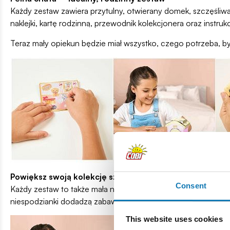
Każdy zestaw zawiera przytulny, otwierany domek, szczęśliw
naklejki, kartę rodzinną, przewodnik kolekcjonera oraz instrukc
Teraz mały opiekun będzie miał wszystko, czego potrzeba, b
Powiększ swoją kolekcję szczeniaczków!
Consent
Każdy zestaw to także mała niespodzianka – otwórz domek i s
niespodzianki dodadzą zabawie jeszcze więcej ciepła i realiz
This website uses cookies