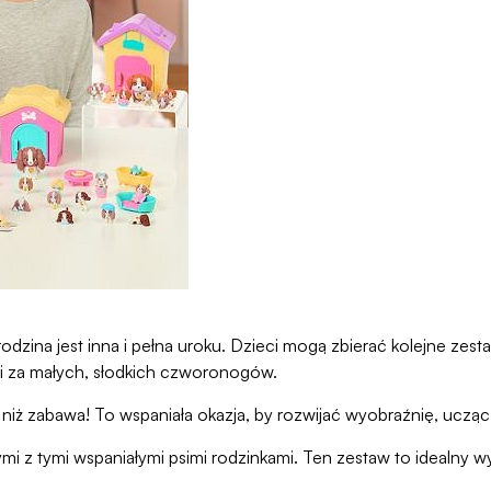
dzina jest inna i pełna uroku. Dzieci mogą zbierać kolejne zest
ci za małych, słodkich czworonogów.
niż zabawa! To wspaniała okazja, by rozwijać wyobraźnię, ucząc d
ymi z tymi wspaniałymi psimi rodzinkami. Ten zestaw to idealny w