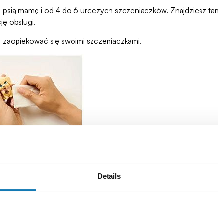
ą psią mamę i od 4 do 6 uroczych szczeniaczków. Znajdziesz tam
ję obsługi.
y zaopiekować się swoimi szczeniaczkami.
Details
prawdź, ile szczeniąt czeka na Twoje troskliwe ręce, czy jest i
mu.