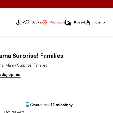
Konto
Szukaj
Promocje
Koszyk
Konto
0
a Surprise! Families
ts. Mama Surprise! Families
odaj opinie
Gwarancja:
12 miesięcy
MO-26659