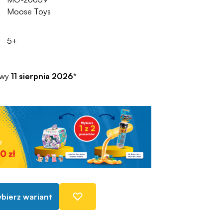
Moose Toys
5+
awy
11 sierpnia 2026
*
bierz wariant