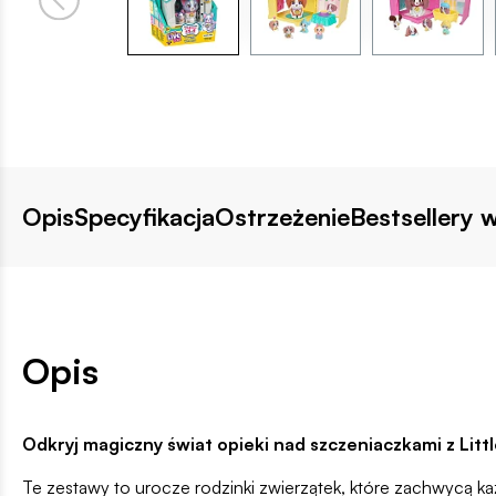
Opis
Specyfikacja
Ostrzeżenie
Bestsellery w
Opis
Odkryj magiczny świat opieki nad szczeniaczkami z Litt
Te zestawy to urocze rodzinki zwierzątek, które zachwycą każ