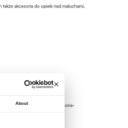
 także akcesoria do opieki nad maluchami,
About
ch 4,5 a może 6? Niezwykłe akcesoria-