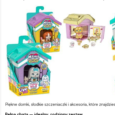
Piękne domki, słodkie szczeniaczki i akcesoria, które znajd
Pełna chata – idealny, rodzinny zestaw