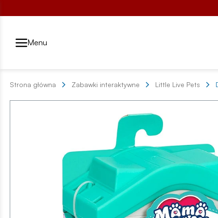
Przełącznik segmentów2
Menu
Strona główna
Zabawki interaktywne
Little Live Pets