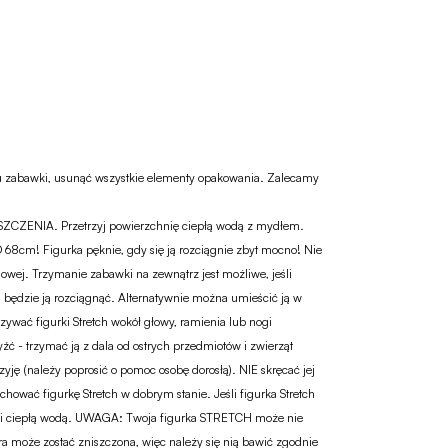
ku zabawki, usunąć wszystkie elementy opakowania. Zalecamy
SZCZENIA. Przetrzyj powierzchnię ciepłą wodą z mydłem.
68cm! Figurka pęknie, gdy się ją rozciągnie zbyt mocno! Nie
wej. Trzymanie zabawki na zewnątrz jest możliwe, jeśli
iej będzie ją rozciągnąć. Alternatywnie można umieścić ją w
ać figurki Stretch wokół głowy, ramienia lub nogi
źć - trzymać ją z dala od ostrych przedmiotów i zwierząt
yję (należy poprosić o pomoc osobę dorosłą). NIE skręcać jej
hować figurkę Stretch w dobrym stanie. Jeśli figurka Stretch
bką i ciepłą wodą. UWAGA: Twoja figurka STRETCH może nie
ra może zostać zniszczona, więc należy się nią bawić zgodnie