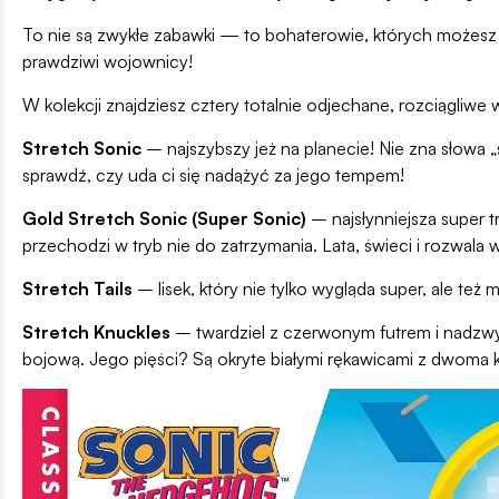
To nie są zwykłe zabawki — to bohaterowie, których możesz 
prawdziwi wojownicy!
W kolekcji znajdziesz cztery totalnie odjechane, rozciągliwe 
Stretch Sonic
– najszybszy jeż na planecie! Nie zna słowa „s
sprawdź, czy uda ci się nadążyć za jego tempem!
Gold Stretch Sonic (Super Sonic)
– najsłynniejsza super 
przechodzi w tryb nie do zatrzymania. Lata, świeci i rozwala w
Stretch Tails
– lisek, który nie tylko wygląda super, ale też
Stretch Knuckles
– twardziel z czerwonym futrem i nadzwy
bojową. Jego pięści? Są okryte białymi rękawicami z dwoma k