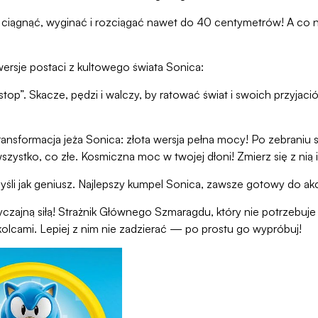
ciągnąć, wyginać i rozciągać nawet do 40 centymetrów! A co n
wersje postaci z kultowego świata Sonica:
top”. Skacze, pędzi i walczy, by ratować świat i swoich przyjació
transformacja jeża Sonica: złota wersja pełna mocy! Po zebran
szystko, co złe. Kosmiczna moc w twojej dłoni! Zmierz się z nią i
 myśli jak geniusz. Najlepszy kumpel Sonica, zawsze gotowy do akc
czajną siłą! Strażnik Głównego Szmaragdu, który nie potrzebuj
olcami. Lepiej z nim nie zadzierać — po prostu go wypróbuj!