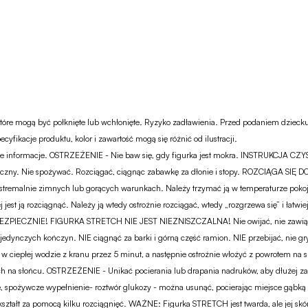
 które mogą być połknięte lub wchłonięte. Ryzyko zadławienia. Przed podaniem dziec
fikacje produktu, kolor i zawartość mogą się różnić od ilustracji.
 informacje. OSTRZEŻENIE - Nie baw się, gdy figurka jest mokra. INSTRUKCJA CZY
czny. Nie spożywać. Rozciągać, ciągnąc zabawkę za dłonie i stopy. ROZCIĄGA SIĘ DO 
kstremalnie zimnych lub gorących warunkach. Należy trzymać ją w temperaturze pokojo
j jest ją rozciągnąć. Należy ją wtedy ostrożnie rozciągać, wtedy „rozgrzewa się” i łatw
 BEZPIECZNIE! FIGURKA STRETCH NIE JEST NIEZNISZCZALNA! Nie owijać, nie zawiązyw
edynczych kończyn. NIE ciągnąć za barki i górną część ramion. NIE przebijać, nie gry
w ciepłej wodzie z kranu przez 5 minut, a następnie ostrożnie włożyć z powrotem na sz
tch na słońcu. OSTRZEŻENIE - Unikać pocierania lub drapania nadruków, aby dłużej zac
czne, spożywcze wypełnienie- roztwór glukozy - można usunąć, pocierając miejsce gą
ształt za pomocą kilku rozciągnięć. WAŻNE: Figurka STRETCH jest twarda, ale jej skó