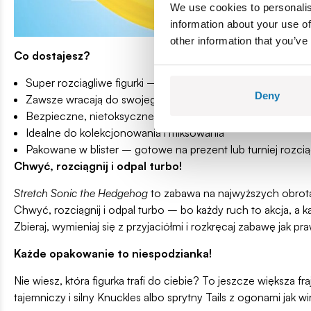
We use cookies to personalis
information about your use of
other information that you’ve
Co dostajesz?
Super rozciągliwe figurki – nawet do 40 cm!
Deny
Zawsze wracają do swojego kształtu – zero stresu!
Bezpieczne, nietoksyczne wypełnienie – 100% zabawy, 
Idealne do kolekcjonowania i miksowania
Pakowane w blister – gotowe na prezent lub turniej rozci
Chwyć, rozciągnij i odpal turbo!
Stretch Sonic the Hedgehog
to zabawa na najwyższych obrot
Chwyć, rozciągnij i odpal turbo – bo każdy ruch to akcja, a k
Zbieraj, wymieniaj się z przyjaciółmi i rozkręcaj zabawę jak p
Każde opakowanie to niespodzianka!
Nie wiesz, która figurka trafi do ciebie? To jeszcze większ
tajemniczy i silny Knuckles albo sprytny Tails z ogonami jak wir