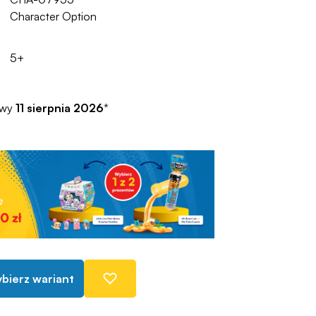
Character Option
5+
awy
11 sierpnia 2026
*
bierz wariant