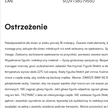
EAN:
5029736079550
Ostrzeżenie
Nieodpowiednie dla dzieci w wieku poniżej 36 miesięcy. Zawiera małe elementy,
rozwagę przy zakupie dla dzieci młodszych niż wiek wskazany na opakowaniu. Specy
Uwaga: Zalecamy zachowanie opakowania na przyszłość, ponieważ zawiera ważne
Wypełnienie figurki: nietoksyczny materiał – Syrop glukozowy spożywczy. Bezpie
rozciągać mocniej, grozi uszkodzeniem zabawki! Nie trzymać Figurki Stretch w e
temperatura wynosi około 22°C lub więcej. Kiedy figurka Stretch jest zimna, trudnie
misce z ciepłą wodą, aby zrobiła się bardziej miękka. Ważne: ZAWSZE BAW SIĘ
jakiejkolwiek osoby. Uważać, aby nie wiązać węzłów zbyt mocno ani nie wiązać poj
domowych. NIE ciągnąć głowy figurki. Jeśli głowa figurki odpadnie, ogrzać głowę 
nóg ani talii. TRZYMAĆ z dala od intensywnego ciepła. NIE zostawiać figurki Stre
pęknie i zawartość wycieknie na ubranie, tapicerkę lub wykładzinę, to nietoksy
wyglądać na pełną z powodu osiadania podczas transportu. Można przywrócić jej k