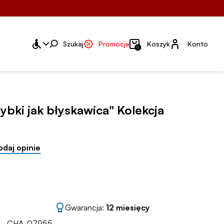
Konto
Szukaj
Promocje
Koszyk
Konto
0
ybki jak błyskawica" Kolekcja
odaj opinie
Gwarancja:
12 miesięcy
CHA-07955