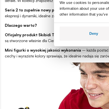
detale. W kolekcji znajdziesz bohaterów walczących po obu st
We use cookies to personalis
information about your use of
Seria 2 to zupełnie nowy poziom –
odświeżony design, nowe
other information that you’ve
ekspresji i dynamiki, idealne zarówno do zabawy, jak i kolekcjo
Dlaczego warto?
Deny
Oficjalny produkt Skibidi Toilet
– to autentyczna część vira
są stworzone właśnie dla Ciebie.
Mini figurki o wysokiej jakości wykonania
– każda postać 
cechy i wyraziste kolory sprawiają, że idealnie nadają się zar