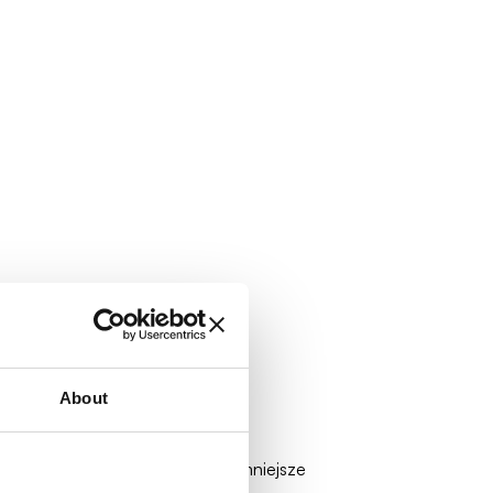
About
ać, stworzona z dbałością o najmniejsze