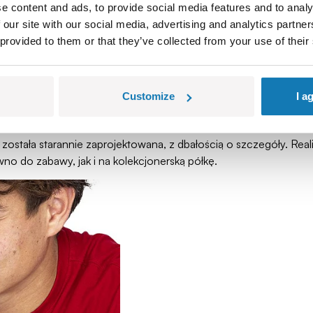
ronach epickiego konfliktu, czyli kultowe Skibidi Toilets oraz d
e content and ads, to provide social media features and to analy
 our site with our social media, advertising and analytics partn
 kolory, zaskakujące akcesoria i jeszcze bardziej szalony styl, k
 provided to them or that they’ve collected from your use of their
nowania. Nigdy nie wiesz, na kogo trafisz, i właśnie w tym cała fr
Customize
I a
lowego świata, który pokochały miliony fanów. Jeśli śledzisz z za
została starannie zaprojektowana, z dbałością o szczegóły. Rea
ówno do zabawy, jak i na kolekcjonerską półkę.