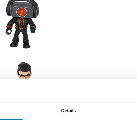
Details
ych w Serii 2. -
Każda z nich to unikalnie zaprojektowana post