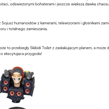
staci, odświeżonymi bohaterami i jeszcze większą dawką chaosu
az Sojusz humanoidów z kamerami, telewizorami i głośnikami zami
ru i totalnego zamieszania.
 Może to przebiegły Skibidi Toilet z zaskakującym planem, a może
to ekscytująca przygoda!