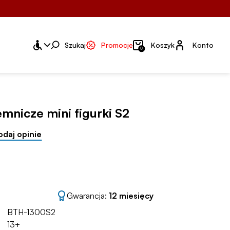
Konto
Szukaj
Promocje
Koszyk
Konto
0
jemnicze mini figurki S2
odaj opinie
Gwarancja:
12 miesięcy
BTH-1300S2
13+