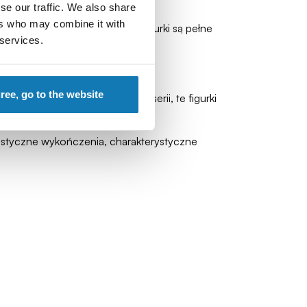
zielnych członków Sojuszu.
se our traffic. We also share
ers who may combine it with
tóry pokochali fani animacji. Figurki są pełne
 services.
ajda!
gree, go to the website
partym tchem kolejne odcinki serii, te figurki
listyczne wykończenia, charakterystyczne