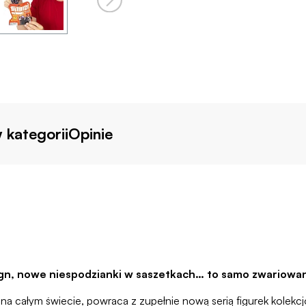
 kategorii
Opinie
esign, nowe niespodzianki w saszetkach… to samo zwariow
nów na całym świecie, powraca z zupełnie nową serią figurek kolek