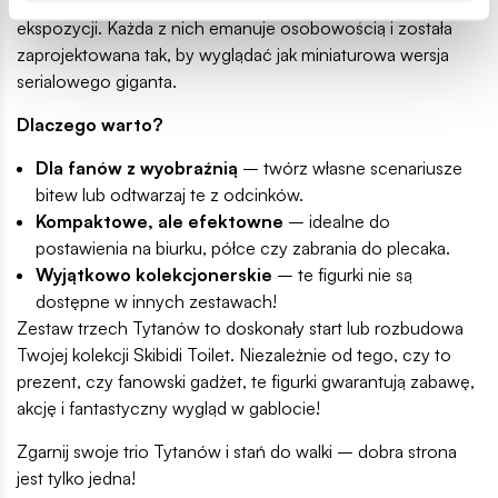
ale też prezentują się doskonale jako część większej
ekspozycji. Każda z nich emanuje osobowością i została
zaprojektowana tak, by wyglądać jak miniaturowa wersja
serialowego giganta.
Dlaczego warto?
Dla fanów z wyobraźnią
– twórz własne scenariusze
bitew lub odtwarzaj te z odcinków.
Kompaktowe, ale efektowne
– idealne do
postawienia na biurku, półce czy zabrania do plecaka.
Wyjątkowo kolekcjonerskie
– te figurki nie są
dostępne w innych zestawach!
Zestaw trzech Tytanów to doskonały start lub rozbudowa
Twojej kolekcji Skibidi Toilet. Niezależnie od tego, czy to
prezent, czy fanowski gadżet, te figurki gwarantują zabawę,
akcję i fantastyczny wygląd w gablocie!
Zgarnij swoje trio Tytanów i stań do walki – dobra strona
jest tylko jedna!