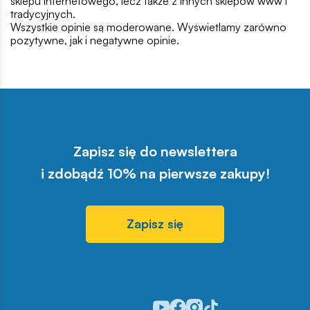
sklepu internetowego, lecz także z innych sklepów www i
tradycyjnych.
Wszystkie opinie są moderowane. Wyświetlamy zarówno
pozytywne, jak i negatywne opinie.
Zapisz się do newslettera
i zdobądź 10% na pierwsze zakupy!
Zapisz się
Odwiedź nasz profil w serwisie Y
Odwiedź nasz profil w serwisi
Odwiedź nasz profil w serw
Odwiedź nasz profil w s