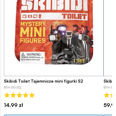
Skibidi Toilet Tajemnicze mini figurki S2
Skibid
BTH-1300S2
BTH-135
14,99 zł
59,99