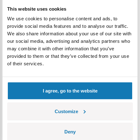
This website uses cookies
We use cookies to personalise content and ads, to
provide social media features and to analyse our traffic.
We also share information about your use of our site with
our social media, advertising and analytics partners who
may combine it with other information that you’ve
provided to them or that they’ve collected from your use
Ikoniczne figurki olbrzymów znanych z serialu –
z
of their services.
charakterystycznymi głowami, posturą i gadżetami. Każdy z
Tytanów został zaprojektowany z ogromną dbałością o
szczegóły – od rozpoznawalnych głów w kształcie kamer,
telewizorów czy głośników, po futurystyczne uzbrojenie i
I agree, go to the website
pozy bitewne.
Idealna skala do zabawy i kolekcjonowania –
Customize
niewielkie, ale pełne charakteru.
Mierzące ok. 13 centymetrów figurki są perfekcyjnie
Deny
dopasowane i świetnie nadają się do dynamicznej zabawy,