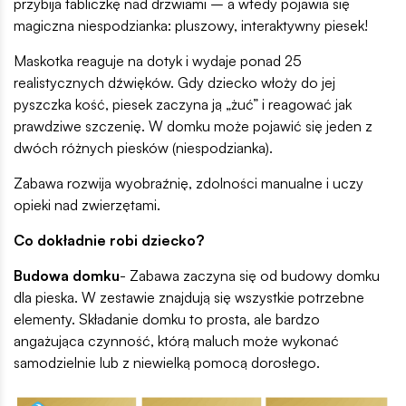
przybija tabliczkę nad drzwiami – a wtedy pojawia się
magiczna niespodzianka: pluszowy, interaktywny piesek!
Maskotka reaguje na dotyk i wydaje ponad 25
realistycznych dźwięków. Gdy dziecko włoży do jej
pyszczka kość, piesek zaczyna ją „żuć” i reagować jak
prawdziwe szczenię. W domku może pojawić się jeden z
dwóch różnych piesków (niespodzianka).
Zabawa rozwija wyobraźnię, zdolności manualne i uczy
opieki nad zwierzętami.
Co dokładnie robi dziecko?
Budowa domku
- Zabawa zaczyna się od budowy domku
dla pieska. W zestawie znajdują się wszystkie potrzebne
elementy. Składanie domku to prosta, ale bardzo
angażująca czynność, którą maluch może wykonać
samodzielnie lub z niewielką pomocą dorosłego.