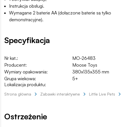
Instrukcja obsługi.
Wymagane 2 baterie AA (dołączone baterie są tylko
demonstracyjne).
Specyfikacja
Nr kat.:
MO-26483
Producent:
Moose Toys
Wymiary opakowania:
380x135x355 mm
Grupa wiekowa:
5+
Lokalizacja produktu:
Strona główna
Zabawki interaktywne
Little Live Pets
L
Ostrzeżenie