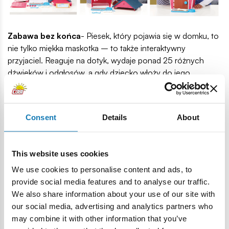
Zabawa bez końca
- Piesek, który pojawia się w domku, to
nie tylko miękka maskotka – to także interaktywny
przyjaciel. Reaguje na dotyk, wydaje ponad 25 różnych
dźwięków i odgłosów, a gdy dziecko włoży do jego
pyszczka dołączoną kość, zaczyna ją "żuć", wydając
realistyczne dźwięki jak prawdziwy piesek.
Consent
Details
About
This website uses cookies
We use cookies to personalise content and ads, to
provide social media features and to analyse our traffic.
We also share information about your use of our site with
Ten zestaw to coś więcej niż zabawka – to przygoda, w
our social media, advertising and analytics partners who
której dziecko może budować, tworzyć, odkrywać i
may combine it with other information that you’ve