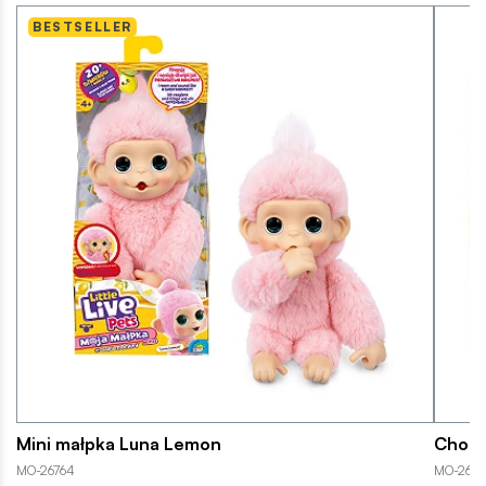
BESTSELLER
Mini małpka Luna Lemon
Chodz
MO-26764
MO-265