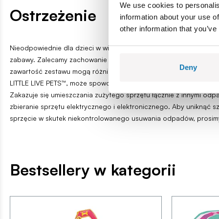
We use cookies to personalis
Ostrzeżenie
information about your use of
other information that you’ve
Nieodpowiednie dla dzieci w wieku poniżej 3 lat. Zawiera małe 
zabawy. Zalecamy zachowanie opakowania i instrukcji w celu inf
Deny
zawartość zestawu mogą różnić się od ilustracji. Nie siadaj, nie
LITTLE LIVE PETS™, może spowodować jej uszkodzenie uniemożli
Zakazuje się umieszczania zużytego sprzętu łącznie z innymi od
zbieranie sprzętu elektrycznego i elektronicznego. Aby uniknąć 
sprzęcie w skutek niekontrolowanego usuwania odpadów, prosim
Bestsellery w kategorii