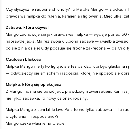
Czy słyszysz te radosne chichoty? To Małpka Mango – słodka, int
prawdziwa małpka do tulenia, karmienia i figlowania. Mięciutka,
Zabawa, która ożywa!
Mango zachowuje się jak prawdziwa małpka – wydaje ponad 50 dźwię
naprawdę jadła! Ma też swoją ulubioną zabawę – uwielbia zwisać g
co się z nią dzieje! Gdy poczuje się trochę zakręcona – da Ci 
Czułość i bliskość
Małpka Mango nie tylko figluje, ale też bardzo lubi być głaskana i
– odwdzięczy się śmiechem i radością, której nie sposób się opr
Małpka, którą się opiekujesz
Z Mango można się bawić jak z prawdziwym zwierzakiem. Karmisz j
nie tylko zabawka, to nowy członek rodziny!
Małpka Mango z serii Little Live Pets to nie tylko zabawka – to 
przytulania i niespodzianek?
Mango czeka właśnie na Ciebie!