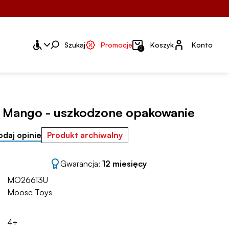
Konto
Szukaj
Promocje
Koszyk
Konto
0
 Mango - uszkodzone opakowanie
odaj opinie
Produkt archiwalny
Gwarancja:
12 miesięcy
MO26613U
Moose Toys
4+