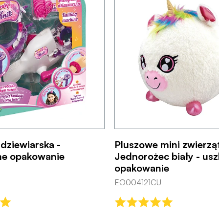
dziewiarska -
Pluszowe mini zwierzą
ne opakowanie
Jednorożec biały - us
opakowanie
EO004121CU