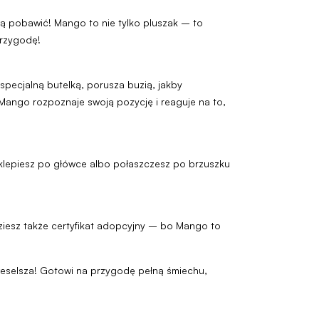
bą pobawić! Mango to nie tylko pluszak – to
przygodę!
specjalną butelką, porusza buzią, jakby
 Mango rozpoznaje swoją pozycję i reaguje na to,
 poklepiesz po główce albo połaszczesz po brzuszku
dziesz także certyfikat adopcyjny – bo Mango to
 weselsza! Gotowi na przygodę pełną śmiechu,