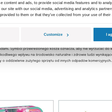
e content and ads, to provide social media features and to analy
 our site with our social media, advertising and analytics partn
 provided to them or that they’ve collected from your use of their
elementy, które mogą zostać połknięte lub wchłonięte. Ryzyko zadła
ormacyjnym. Przed podaniem dziecku zabawki należy usunąć z opakowa
Customize
I a
 stawaj na zabawce. Zestaw zawiera elektronikę, czyszczenie tylko po
wiające prawidłowe działanie zabawki. Wyprodukowano w Wietnamie.
padami. Symbol przekreślonego kosza oznacza, aby nie wyrzucać do k
szkodliwego wpływu na środowisko naturalne i zdrowie ludzi wynikaj
y o oddzielenie zużytego sprzętu od innych odpadów komercyjnych.