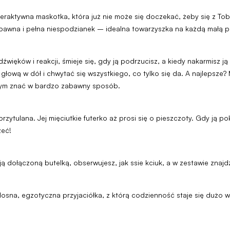
eraktywna maskotka, która już nie może się doczekać, żeby się z To
 zabawna i pełna niespodzianek – idealna towarzyszka na każdą małą 
ków i reakcji, śmieje się, gdy ją podrzucisz, a kiedy nakarmisz ją 
łową w dół i chwytać się wszystkiego, co tylko się da. A najlepsze?
o tym znać w bardzo zabawny sposób.
 przytulana. Jej mięciutkie futerko aż prosi się o pieszczoty. Gdy ją
zeć!
ą dołączoną butelką, obserwujesz, jak ssie kciuk, a w zestawie znaj
radosna, egzotyczna przyjaciółka, z którą codzienność staje się dużo