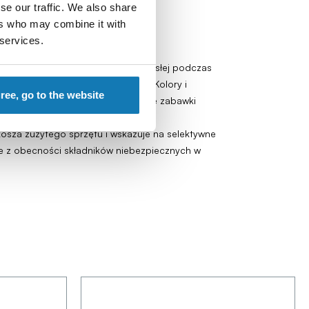
se our traffic. We also share
ers who may combine it with
 services.
wienia. Wymagany nadzór osoby dorosłej podczas
nia wszelkie elementy mocujące. Kolory i
gree, go to the website
wierzchni zewnętrznych. Upuszczenie zabawki
osza zużytego sprzętu i wskazuje na selektywne
ące z obecności składników niebezpiecznych w