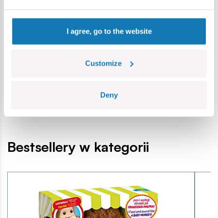
Specyfikacja
I agree, go to the website
Nr kat.:
MO-26457
Customize
Producent:
Moose Toys
Grupa wiekowa:
5+
Lokalizacja produktu:
Deny
Strona główna
Zabawki interaktywne
Little Live Pets
L
Bestsellery w kategorii