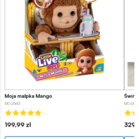
Moja małpka Mango
Śwink
MO-26613
MO-264
199,99 zł
329,