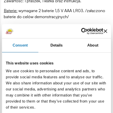
Zawartość: 1 ptaszek, 1 klatka oraz instrukcja.
Baterie:
wymagane 2 baterie 1,5 V AAA LR03. /załączono
baterie do celów demonstracyjnych/
Ostrzeżenie!
Nieodpowiednie dla dzieci w wieku poniżej 3 lat. Zawiera
małe elementy, które mogą zostać połknięte lub
wchłonięte. Ryzyko zadławienia. Wymagany nadzór osoby
Consent
Details
About
dorosłej podczas zabawy. Przed podaniem dziecku zabawki
należy usunąć opakowania i wszelkie elementy mocujące.
Zalecamy zachowanie opakowania i instrukcji w celu
This website uses cookies
informacyjnym. Należy przeczytać dokładnie instrukcję
We use cookies to personalise content and ads, to
przed używaniem zabawki. Kolory oraz zawartość zestawu
provide social media features and to analyse our traffic.
mogą w niewielkim stopniu różnić się od przedstawionych
We also share information about your use of our site with
na ilustracji. Nie przykładać zabawki blisko ucha. Zabawka
our social media, advertising and analytics partners who
zawiera elementy elektroniczne: Nie należy zanurzać w
may combine it with other information that you’ve
wodzie. Czyszczenie tylko powierzchni zewnętrznej
provided to them or that they’ve collected from your use
zabawki. Wyprodukowano w Chinach.
of their services.