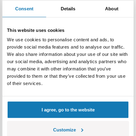
Consent
Details
About
Twój plecak, Twoje zasady
Plecak nie tylko świetnie wygląda, ale jest też bardzo
This website uses cookies
praktyczny – pomieści ulubione zabawki, książeczki, kredki
czy przekąski. To idealny towarzysz na rodzinne wycieczki,
We use cookies to personalise content and ads, to
wyjścia do przedszkola czy weekendowe przygody.
provide social media features and to analyse our traffic.
We also share information about your use of our site with
Jest lekki, pojemny i wygodny, z funkcjonalnym zamkiem i
our social media, advertising and analytics partners who
regulowanymi szelkami, które dostosują się do wzrostu
may combine it with other information that you’ve
dziecka.
provided to them or that they’ve collected from your use
of their services.
Zabawa dla całej rodziny
Kolorowanie plecaka to nie tylko indywidualna zabawa – to
świetna okazja do wspólnego, twórczego spędzenia czasu.
I agree, go to the website
Mama, tata czy starsze rodzeństwo mogą pomóc w
ozdabianiu, tworząc razem z dzieckiem coś wyjątkowego,
co będzie towarzyszyć mu na co dzień.
Customize