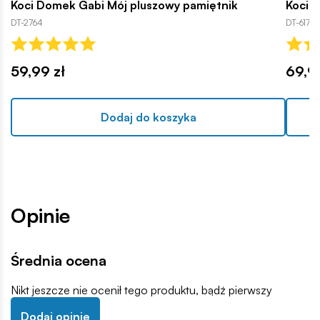
Koci Domek Gabi Mój pluszowy pamiętnik
Koci 
DT-2764
DT-6176
59,99 zł
69,9
Dodaj do koszyka
Opinie
Średnia ocena
Nikt jeszcze nie ocenił tego produktu, bądź pierwszy
Dodaj opinię