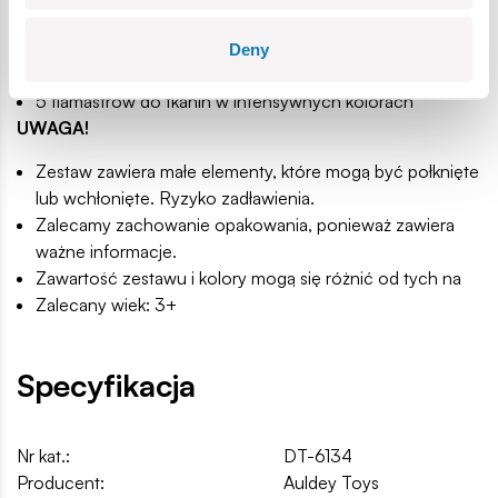
W zestawie znajdziesz:
Plecak do kolorowania z postaciami z „Kociego Domku
Deny
Gabi”
5 flamastrów do tkanin w intensywnych kolorach
UWAGA!
Zestaw zawiera małe elementy, które mogą być połknięte
lub wchłonięte. Ryzyko zadławienia.
Zalecamy zachowanie opakowania, ponieważ zawiera
ważne informacje.
Zawartość zestawu i kolory mogą się różnić od tych na
Zalecany wiek: 3+
Specyfikacja
Nr kat.:
DT-6134
Producent:
Auldey Toys