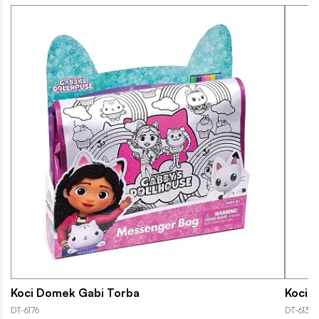
Koci Domek Gabi Torba
Koci 
DT-6176
DT-6134