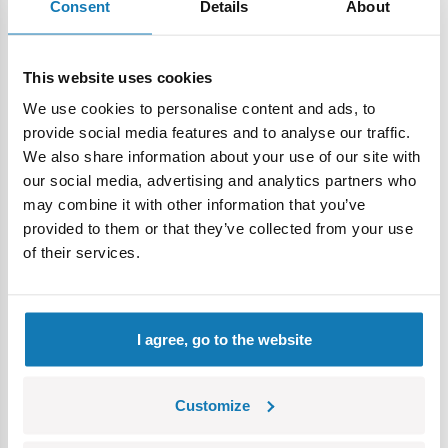
Consent
Details
About
Dlaczego warto mieć swój pluszowy pamiętnik?
Jest mięciutki i przytulny – idealny do zabrania do łóżka
lub do plecaka
This website uses cookies
Pomaga rozwijać wyobraźnię i uczy, jak pięknie
We use cookies to personalise content and ads, to
opowiadać o swoich uczuciach
provide social media features and to analyse our traffic.
Zachęca do tworzenia – możesz pisać, rysować i
We also share information about your use of our site with
dekorować
our social media, advertising and analytics partners who
Z motywem z ulubionej bajki „Gabi’s Dollhouse” – dla
may combine it with other information that you’ve
prawdziwych fanek
provided to them or that they’ve collected from your use
Idealny na prezent – magiczny, osobisty i wyjątkowy
of their services.
Zestaw zawiera:
Pluszowy pamiętnik z miękką, futerkową okładką
Długopis do zapisywania marzeń i przygód
I agree, go to the website
35 ozdobnych naklejek na 3 arkuszach
80 stron do zapisania Twojej własnej historii
Dla kogo jest ten pamiętnik?
Customize
Dla każdej dziewczynki od 6. roku życia, która ma swoje