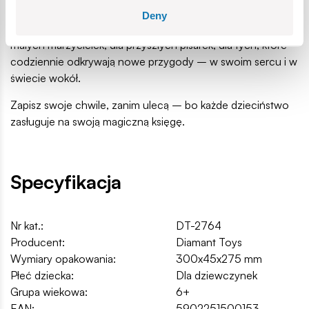
małe-wielkie sekrety, bujną wyobraźnię i potrzebuje miejsca
Deny
tylko dla siebie – cichego, miękkiego, kolorowego. Dla
małych marzycielek, dla przyszłych pisarek, dla tych, które
codziennie odkrywają nowe przygody – w swoim sercu i w
świecie wokół.
Zapisz swoje chwile, zanim ulecą – bo każde dzieciństwo
zasługuje na swoją magiczną księgę.
Specyfikacja
Nr kat.:
DT-2764
Producent:
Diamant Toys
Wymiary opakowania:
300x45x275 mm
Płeć dziecka:
Dla dziewczynek
Grupa wiekowa:
6+
EAN:
5902251500153