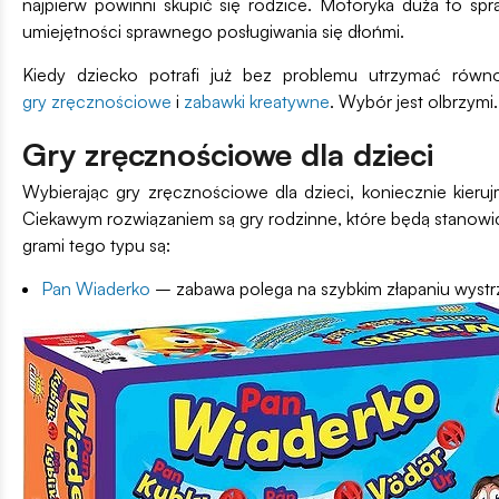
najpierw powinni skupić się rodzice. Motoryka duża to s
umiejętności sprawnego posługiwania się dłońmi.
Kiedy dziecko potrafi już bez problemu utrzymać rów
gry zręcznościowe
i
zabawki kreatywne
. Wybór jest olbrzym
Gry zręcznościowe dla dzieci
Wybierając gry zręcznościowe dla dzieci, koniecznie kieru
Ciekawym rozwiązaniem są gry rodzinne, które będą stanowić
grami tego typu są:
Pan Wiaderko
– zabawa polega na szybkim złapaniu wystrze