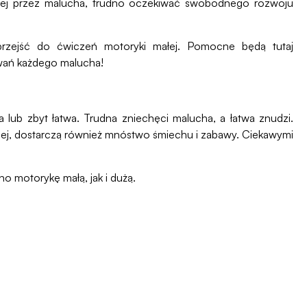
a jej przez malucha, trudno oczekiwać swobodnego rozwoju
rzejść do ćwiczeń motoryki małej. Pomocne będą tutaj
owań każdego malucha!
 lub zbyt łatwa. Trudna zniechęci malucha, a łatwa znudzi.
lnej, dostarczą również mnóstwo śmiechu i zabawy. Ciekawymi
o motorykę małą, jak i dużą.