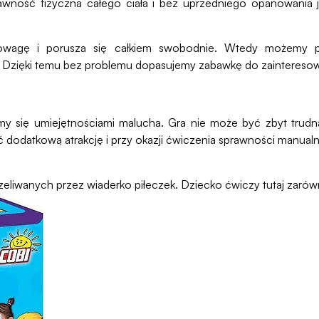
prawność fizyczna całego ciała i bez uprzedniego opanowani
nowagę i porusza się całkiem swobodnie. Wtedy możemy p
i. Dzięki temu bez problemu dopasujemy zabawkę do zainteres
jmy się umiejętnościami malucha. Gra nie może być zbyt trudna
 dodatkową atrakcję i przy okazji ćwiczenia sprawności manua
liwanych przez wiaderko piłeczek. Dziecko ćwiczy tutaj zarówn