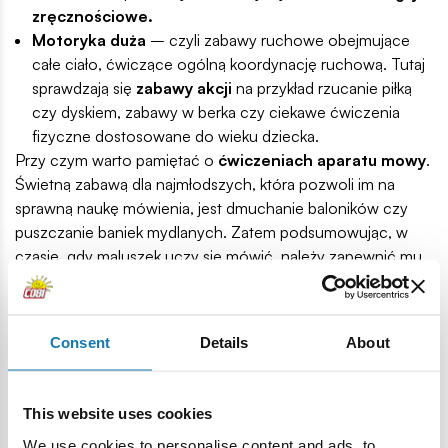
zręcznościowe.
Motoryka duża
– czyli zabawy ruchowe obejmujące
całe ciało, ćwiczące ogólną koordynację ruchową. Tutaj
sprawdzają się
zabawy akcji
na przykład rzucanie piłką
czy dyskiem, zabawy w berka czy ciekawe ćwiczenia
fizyczne dostosowane do wieku dziecka.
Przy czym warto pamiętać o
ćwiczeniach aparatu mowy
.
Świetną zabawą dla najmłodszych, która pozwoli im na
sprawną naukę mówienia, jest dmuchanie baloników czy
puszczanie baniek mydlanych. Zatem podsumowując, w
czasie, gdy maluszek uczy się mówić, należy zapewnić mu
również możliwość rozwoju umiejętności zręcznościowych
i ruchowych. Co jeszcze wspiera rozwój mowy u dziecka?
Consent
Details
About
Rozwój mowy dziecka poprzez
zabawę – zabawki
This website uses cookies
interaktywne
We use cookies to personalise content and ads, to