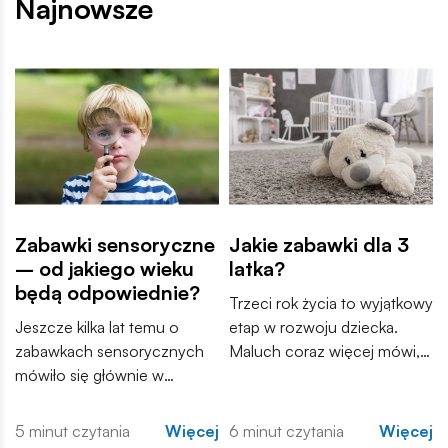
Najnowsze
Zabawki sensoryczne
Jakie zabawki dla 3
– od jakiego wieku
latka?
będą odpowiednie?
Trzeci rok życia to wyjątkowy
Jeszcze kilka lat temu o
etap w rozwoju dziecka.
zabawkach sensorycznych
Maluch coraz więcej mówi,
mówiło się głównie w
samodzielnie odkrywa świat i
gabinetach terapeutów i
zaczyna tworzyć własne
poradniach wspierających
historie podczas zabawy.
5 minut czytania
Więcej
6 minut czytania
Więcej
rozwój dzieci. Dziś coraz
Zabawki przestają być