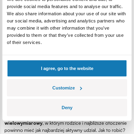
Dużym wsparciem dla rozwoju mowy dziecka jest niezwykle
provide social media features and to analyse our traffic.
zróżnicowany wybór zabawek interaktywnych
,
We also share information about your use of our site with
dedykowanych zarówno dla maluszków, jak i dla nieco
our social media, advertising and analytics partners who
starszych dzieci. W przypadku najmłodszych warto
may combine it with other information that you’ve
postawić na zabawki, takie jak:
provided to them or that they’ve collected from your use
of their services.
Interaktywny Krabik Ocean Hugz
Clementoni Stolik Interaktywny
Interaktywna Lama Linkimals
VTECH Magiczny Jednorożec
I agree, go to the website
W nauce mowy
starszym dzieciom
pomogą, takie
zabawki interaktywne jak:
Customize
Bailey Interaktywny Piesek
Maskotka mówiąca GidgetSecret Life of Pets
Deny
Squeakee – Balonikowy Piesek Interaktywny
Przy czym pamiętajmy, że rozwój mowy dziecka to
proces
wielowymiarowy
, w którym rodzice i najbliższe otoczenie
powinno mieć jak najbardziej aktywny udział. Jak to robić?