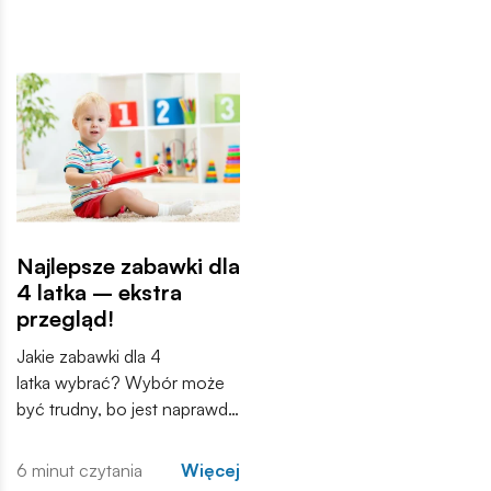
częściej trafiają do domów,
wyłącznie sposobem na
przedszkoli i sal zabaw. Ale
zajęcie czasu, a stają się
od jakiego wieku zabawki
narzędziem, które wspiera
sensoryczne będą
różne aspekty rozwoju –
odpowiednie?
kreatywność, koordynację
ruchową, a przede
wszystkim samodzielność.
Najlepsze zabawki dla
4 latka – ekstra
przegląd!
Jakie zabawki dla 4
latka wybrać? Wybór może
być trudny, bo jest naprawdę
ogromny. Nie zawsze na
pierwszy rzut oka wiadomo
6 minut czytania
Więcej
również, czy dana zabawka