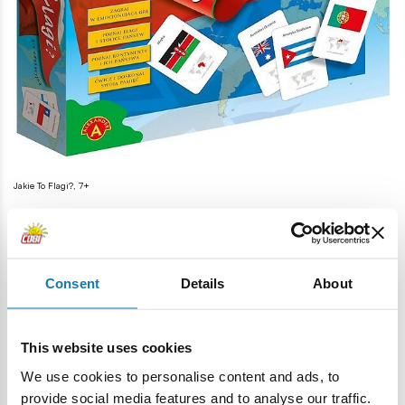
Jakie To Flagi?, 7+
Lalki dla dzieci i Winx Club
Edukacja jest bardzo istotna, jednak warto taki pokój
wyposażyć również w
tradycyjne zabawki
. Doskonałym
Consent
Details
About
pomysłem są
lalki dla dzieci
, ponieważ każda dziewczynka
uwielbia się nimi bawić. Trzeba taką lalkę dopasować do
wieku dziewczynki. Na rynku dostępne są między innymi
This website uses cookies
lalki wykonane z materiału, które są idealne dla nieco
We use cookies to personalise content and ads, to
młodszych dziewczynek. Starsze podopieczne z
provide social media features and to analyse our traffic.