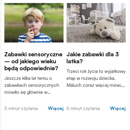
Zabawki sensoryczne
Jakie zabawki dla 3
– od jakiego wieku
latka?
będą odpowiednie?
Trzeci rok życia to wyjątkowy
Jeszcze kilka lat temu o
etap w rozwoju dziecka.
zabawkach sensorycznych
Maluch coraz więcej mówi,
mówiło się głównie w
samodzielnie odkrywa świat i
gabinetach terapeutów i
zaczyna tworzyć własne
poradniach wspierających
historie podczas zabawy.
5 minut czytania
Więcej
6 minut czytania
Więcej
rozwój dzieci. Dziś coraz
Zabawki przestają być
częściej trafiają do domów,
wyłącznie sposobem na
przedszkoli i sal zabaw. Ale
zajęcie czasu, a stają się