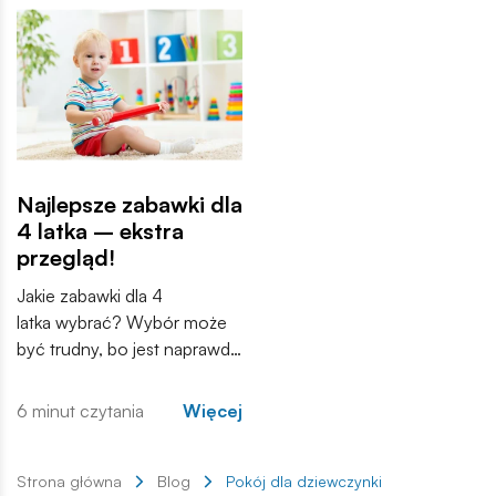
od jakiego wieku zabawki
narzędziem, które wspiera
sensoryczne będą
różne aspekty rozwoju –
odpowiednie?
kreatywność, koordynację
ruchową, a przede
wszystkim samodzielność.
Najlepsze zabawki dla
4 latka – ekstra
przegląd!
Jakie zabawki dla 4
latka wybrać? Wybór może
być trudny, bo jest naprawdę
ogromny. Nie zawsze na
pierwszy rzut oka wiadomo
6 minut czytania
Więcej
również, czy dana zabawka
przeznaczona jest właśnie
dla dzieci w wieku 4 lat.
Strona główna
Blog
Pokój dla dziewczynki