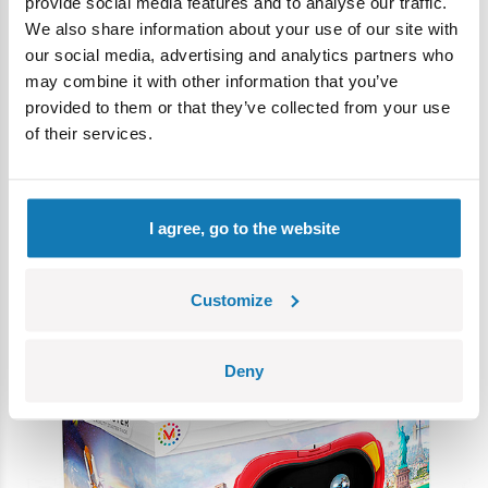
provide social media features and to analyse our traffic.
W ten sposób powstały specjalne gogle View Master, które
We also share information about your use of our site with
pozwalają dzieciakom nie tylko na odbycie niesamowitych
our social media, advertising and analytics partners who
trójwymiarowych podróży, ale także są doskonałym
may combine it with other information that you’ve
instrumentem do nauki i zdobywania wiedzy np. o Układzie
provided to them or that they’ve collected from your use
słonecznym (View Master Kosmos) czy o niezwykle
of their services.
interesujących miejscach na świecie.
Wystarczy jedynie ściągnąć odpowiednią aplikację na
smartfona, którego następnie umieszczamy w goglach.
I agree, go to the website
Okulary wraz z rozszerzonymi zestawami tematycznymi to
wielogodzinna odyseja naukowa, która w niezwykle ciekawy
i zajmujący sposób poszerzy horyzonty naszych dzieci i
Customize
wpłynie niezwykle pozytywnie na ich rozwój.
Deny