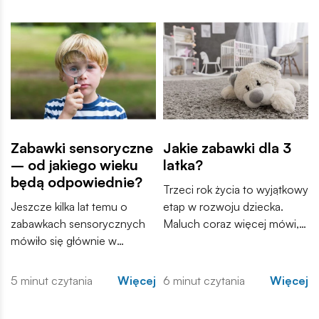
Zabawki sensoryczne
Jakie zabawki dla 3
– od jakiego wieku
latka?
będą odpowiednie?
Trzeci rok życia to wyjątkowy
Jeszcze kilka lat temu o
etap w rozwoju dziecka.
zabawkach sensorycznych
Maluch coraz więcej mówi,
mówiło się głównie w
samodzielnie odkrywa świat i
gabinetach terapeutów i
zaczyna tworzyć własne
poradniach wspierających
historie podczas zabawy.
5 minut czytania
Więcej
6 minut czytania
Więcej
rozwój dzieci. Dziś coraz
Zabawki przestają być
częściej trafiają do domów,
wyłącznie sposobem na