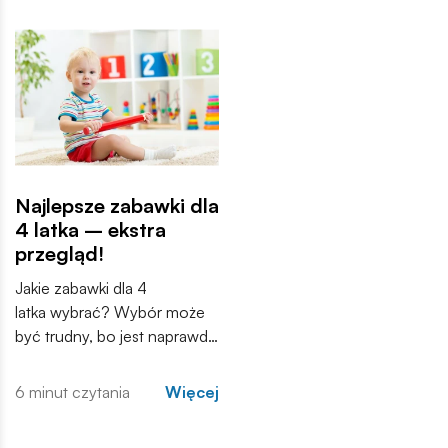
przedszkoli i sal zabaw. Ale
zajęcie czasu, a stają się
od jakiego wieku zabawki
narzędziem, które wspiera
sensoryczne będą
różne aspekty rozwoju –
odpowiednie?
kreatywność, koordynację
ruchową, a przede
wszystkim samodzielność.
Najlepsze zabawki dla
4 latka – ekstra
przegląd!
Jakie zabawki dla 4
latka wybrać? Wybór może
być trudny, bo jest naprawdę
ogromny. Nie zawsze na
pierwszy rzut oka wiadomo
6 minut czytania
Więcej
również, czy dana zabawka
przeznaczona jest właśnie