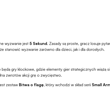
alne wyzwanie jest
5 Sekund
. Zasady są proste, gracz losuje pyt
 stanowić wyzwanie zarówno dla dzieci, jak i dla dorosłych.
 będą gry klockowe, gdzie elementy gier strategicznych wiążą s
łna zwrotów akcji grę o zwycięstwo.
jest zestaw
Bitwa o flagę
, który wchodzi w skład serii
Small Ar