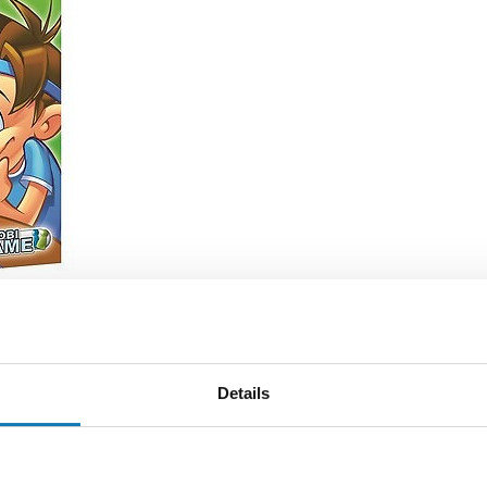
się gry zręcznościowe typu
Pająk Gubinoga
, które za pomocą w
Details