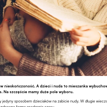
ę w nieskończoność. A dzieci i nuda to mieszanka wybucho
e. Na szczęście mamy duże pole wyboru.
ły jedyny sposobem dzieciaków na zabicie nudy. W długie wieczo
o zabawną formą spędzania czasu.