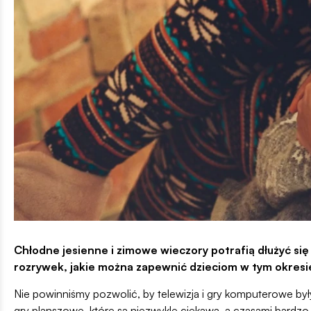
Chłodne jesienne i zimowe wieczory potrafią dłużyć si
rozrywek, jakie można zapewnić dzieciom w tym okresi
Nie powinniśmy pozwolić, by telewizja i gry komputerowe by
gry planszowe, które są niezwykle ciekawą, a czasami bardz