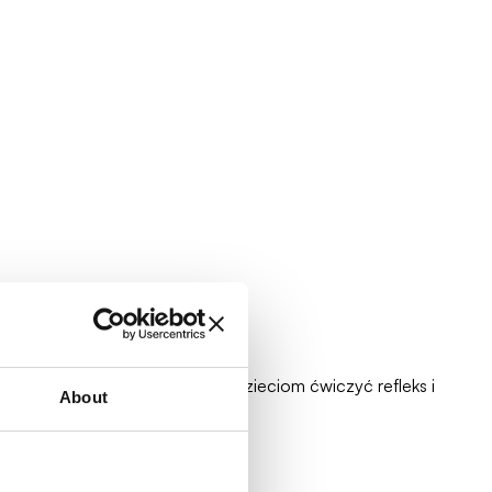
yśmienitej rozrywki pozwalają dzieciom ćwiczyć refleks i
About