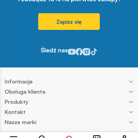
znajdzie prezent, który
sprawi dziecku prawdziwą
radość.
Zapisz się
Śledź nas
Odwiedź nasz profil w serwisie Y
Odwiedź nasz profil w serwisi
Odwiedź nasz profil w serw
Odwiedź nasz profil w s
Informacje
Obsługa klienta
Produkty
Kontakt
Nasze marki
Copyright © COBI SA
Realizacja:
Ideo