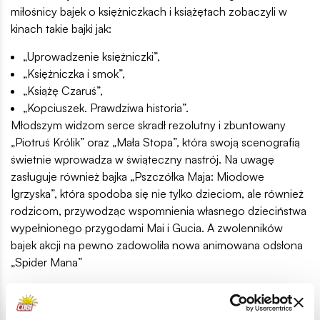
miłośnicy bajek o księżniczkach i książętach zobaczyli w
kinach takie bajki jak:
„Uprowadzenie księżniczki”,
„Księżniczka i smok”,
„Książę Czaruś”,
„Kopciuszek. Prawdziwa historia”.
Młodszym widzom serce skradł rezolutny i zbuntowany
„Piotruś Królik” oraz „Mała Stopa”, która swoją scenografią
świetnie wprowadza w świąteczny nastrój. Na uwagę
zasługuje również bajka „Pszczółka Maja: Miodowe
Igrzyska”, która spodoba się nie tylko dzieciom, ale również
rodzicom, przywodząc wspomnienia własnego dzieciństwa
wypełnionego przygodami Mai i Gucia. A zwolenników
bajek akcji na pewno zadowoliła nowa animowana odsłona
„Spider Mana”
Figurki bohaterów filmowych
–