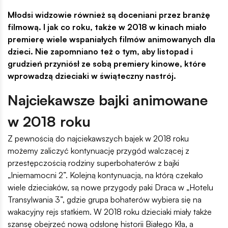
Młodsi widzowie również są doceniani przez branżę
filmową. I jak co roku, także w 2018 w kinach miało
premierę wiele wspaniałych filmów animowanych dla
dzieci. Nie zapomniano też o tym, aby listopad i
grudzień przyniósł ze sobą premiery kinowe, które
wprowadzą dzieciaki w świąteczny nastrój.
Najciekawsze bajki animowane
w 2018 roku
Z pewnością do najciekawszych bajek w 2018 roku
możemy zaliczyć kontynuację przygód walczącej z
przestępczością rodziny superbohaterów z bajki
„Iniemamocni 2”. Kolejną kontynuacją, na którą czekało
wiele dzieciaków, są nowe przygody paki Draca w „Hotelu
Transylwania 3”, gdzie grupa bohaterów wybiera się na
wakacyjny rejs statkiem. W 2018 roku dzieciaki miały także
szansę obejrzeć nową odsłonę historii Białego Kła, a