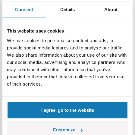
super prezent na każdą okazję!
Consent
Details
About
Bohaterowie bajek animowanych stanowią często dla
dzieci wzory do naśladowania. Maluchy utożsamiają się z
nimi i lubią bawić się figurkami ulubionych bohaterów
This website uses cookies
bajkowych. Takie
figurki
to doskonały prezent, także pod
We use cookies to personalise content and ads, to
choinkę, ale nie tylko. Jeśli wiemy, kto jest aktualnie
provide social media features and to analyse our traffic.
ulubioną postacią dziecka, możemy sprawić mu taką figurkę
We also share information about your use of our site with
praktycznie na każdą okazję. Do najpopularniejszych należą
our social media, advertising and analytics partners who
figurki bohaterów filmowych, takich jak:
may combine it with other information that you’ve
Scooby Doo
provided to them or that they’ve collected from your use
Minionki latający bohaterowie
of their services.
Spider Man
PAW Patrol
Jak wytresować smoka
I agree, go to the website
Super Wings
PJ Masks- Pidżamersi.
Oczywiście figurek bohaterów filmowych i animowanych
Customize
jest dużo więcej. I nie ma raczej możliwości, aby nie znaleźć