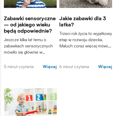
Zabawki sensoryczne
Jakie zabawki dla 3
– od jakiego wieku
latka?
będą odpowiednie?
Trzeci rok życia to wyjątkowy
Jeszcze kilka lat temu o
etap w rozwoju dziecka.
zabawkach sensorycznych
Maluch coraz więcej mówi,
mówiło się głównie w
samodzielnie odkrywa świat i
gabinetach terapeutów i
zaczyna tworzyć własne
poradniach wspierających
historie podczas zabawy.
5 minut czytania
Więcej
6 minut czytania
Więcej
rozwój dzieci. Dziś coraz
Zabawki przestają być
częściej trafiają do domów,
wyłącznie sposobem na
przedszkoli i sal zabaw. Ale
zajęcie czasu, a stają się
od jakiego wieku zabawki
narzędziem, które wspiera
sensoryczne będą
różne aspekty rozwoju –
odpowiednie?
kreatywność, koordynację
ruchową, a przede
wszystkim samodzielność.