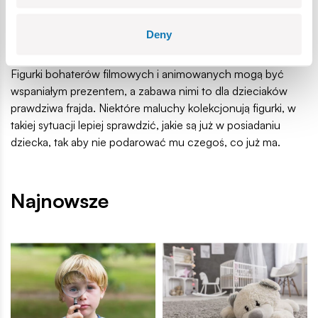
tej ulubionej przez malucha. Co istotne, do wielu figurek
można również dokupywać ciekawe zestawy tematyczne i
Deny
akcesoria, które czynią zabawę jeszcze ciekawszą.
Figurki bohaterów filmowych i animowanych mogą być
wspaniałym prezentem, a zabawa nimi to dla dzieciaków
prawdziwa frajda. Niektóre maluchy kolekcjonują figurki, w
takiej sytuacji lepiej sprawdzić, jakie są już w posiadaniu
dziecka, tak aby nie podarować mu czegoś, co już ma.
Najnowsze