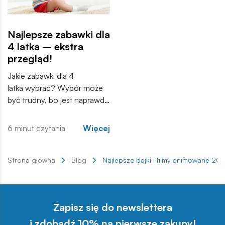
Najlepsze zabawki dla
4 latka – ekstra
przegląd!
Jakie zabawki dla 4
latka wybrać? Wybór może
być trudny, bo jest naprawdę
ogromny. Nie zawsze na
pierwszy rzut oka wiadomo
6 minut czytania
Więcej
również, czy dana zabawka
przeznaczona jest właśnie
dla dzieci w wieku 4 lat.
Strona główna
Blog
Najlepsze bajki i filmy animowane 201
Dlatego oprócz konkretnych
propozycji podpowiadamy
także, na co zwrócić uwagę
Zapisz się do newslettera
podczas zakupów. Dzięki
temu każdy bez problemu
i zdobądź 10% na pierwsze zakupy!