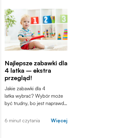
przedszkoli i sal zabaw. Ale
zajęcie czasu, a stają się
od jakiego wieku zabawki
narzędziem, które wspiera
sensoryczne będą
różne aspekty rozwoju –
odpowiednie?
kreatywność, koordynację
ruchową, a przede
wszystkim samodzielność.
Najlepsze zabawki dla
4 latka – ekstra
przegląd!
Jakie zabawki dla 4
latka wybrać? Wybór może
być trudny, bo jest naprawdę
ogromny. Nie zawsze na
pierwszy rzut oka wiadomo
6 minut czytania
Więcej
również, czy dana zabawka
przeznaczona jest właśnie