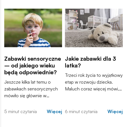
Zabawki sensoryczne
Jakie zabawki dla 3
– od jakiego wieku
latka?
będą odpowiednie?
Trzeci rok życia to wyjątkowy
Jeszcze kilka lat temu o
etap w rozwoju dziecka.
zabawkach sensorycznych
Maluch coraz więcej mówi,
mówiło się głównie w
samodzielnie odkrywa świat i
gabinetach terapeutów i
zaczyna tworzyć własne
poradniach wspierających
historie podczas zabawy.
5 minut czytania
Więcej
6 minut czytania
Więcej
rozwój dzieci. Dziś coraz
Zabawki przestają być
częściej trafiają do domów,
wyłącznie sposobem na