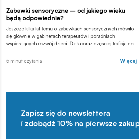
Zabawki sensoryczne – od jakiego wieku
będą odpowiednie?
Jeszcze kilka lat temu o zabawkach sensorycznych mówiło
się głównie w gabinetach terapeutów i poradniach
wspierających rozwój dzieci. Dziś coraz częściej trafiają do
domów, przedszkoli i sal zabaw. Ale od jakiego wieku
zabawki sensoryczne będą odpowiednie?
5 minut czytania
Więcej
Zapisz się do newslettera
i zdobądź 10% na pierwsze zakup