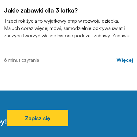
Jakie zabawki dla 3 latka?
Trzeci rok życia to wyjątkowy etap w rozwoju dziecka.
Maluch coraz więcej mówi, samodzielnie odkrywa świat i
zaczyna tworzyć własne historie podczas zabawy. Zabawki
przestają być wyłącznie sposobem na zajęcie czasu, a stają
się narzędziem, które wspiera różne aspekty rozwoju –
kreatywność, koordynację ruchową, a przede wszystkim
6 minut czytania
Więcej
samodzielność.
Zapisz się
y!