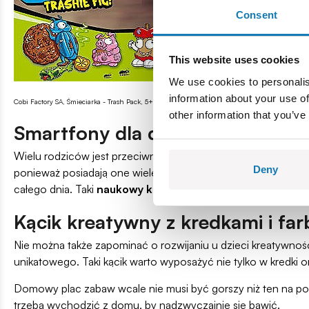
Consent
This website uses cookies
We use cookies to personalis
information about your use of
Cobi Factory SA, Śmieciarka - Trash Pack, 5+
other information that you’ve
Smartfony dla dzieci w kąciku 
Wielu rodziców jest przeciwnych kupowaniu najmłodszym table
Deny
ponieważ posiadają one wiele cennych aplikacji, dzięki któr
całego dnia. Taki
naukowy kącik na domowym placu zabaw
Kącik kreatywny z kredkami i fa
Nie można także zapominać o rozwijaniu u dzieci kreatywnoś
unikatowego. Taki kącik warto wyposażyć nie tylko w kredki o
Domowy plac zabaw wcale nie musi być gorszy niż ten na pod
trzeba wychodzić z domu, by nadzwyczajnie się bawić.