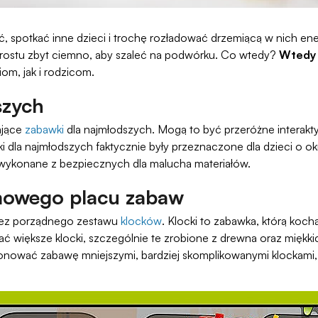
ć, spotkać inne dzieci i trochę rozładować drzemiącą w nich en
prostu zbyt ciemno, aby szaleć na podwórku. Co wtedy?
Wtedy 
iom, jak i rodzicom.
szych
ające
zabawki
dla najmłodszych. Mogą to być przeróżne interakt
wki dla najmłodszych faktycznie były przeznaczone dla dzieci o
wykonane z bezpiecznych dla malucha materiałów.
mowego placu zabaw
bez porządnego zestawu
klocków
. Klocki to zabawka, którą kocha
 większe klocki, szczególnie te zrobione z drewna oraz miękki
ować zabawę mniejszymi, bardziej skomplikowanymi klockami, 