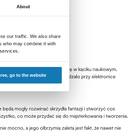
About
se our traffic. We also share
ers who may combine it with
 services.
 dzieci mogą idealnie sprawdzić się w kąciku naukowym,
gree, go to the website
iętać o tym, by dziecko nie spędzało przy elektronice
e pozycje książkowe
.
będą mogły rozwinąć skrzydła fantazji i stworzyć coś
wszystko, co może przydać się do majsterkowania i tworzenia.
mocno, a jego olbrzymią zaletą jest fakt, że nawet nie