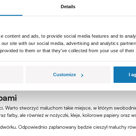
Details
e content and ads, to provide social media features and to analy
 our site with our social media, advertising and analytics partn
 provided to them or that they’ve collected from your use of their
naukowym
tów czy elektroniki. Jednak takie urządzenia jak smartfony dla
Customize
I a
ym dziecko może bardzo wiele się nauczyć. Trzeba oczywiście pam
 powinien być również wyposażony w oryginalne i ciekaw
rbami
ci. Warto stworzyć maluchom takie miejsce, w którym swobodnie 
raz farby, ale również w nożyczki, kleje, kolorowe papiery oraz 
wórku. Odpowiednio zaplanowany będzie cieszył maluchy równie 