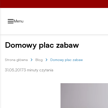
Przełącznik segmentów2
Menu
Domowy plac zabaw
Strona główna
Blog
Domowy plac zabaw
31.05.2017
3 minuty czytania