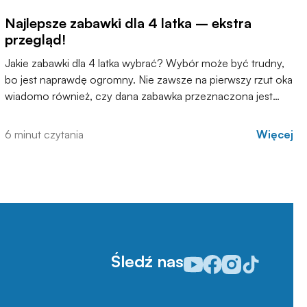
Najlepsze zabawki dla 4 latka – ekstra
przegląd!
Jakie zabawki dla 4 latka wybrać? Wybór może być trudny,
bo jest naprawdę ogromny. Nie zawsze na pierwszy rzut oka
wiadomo również, czy dana zabawka przeznaczona jest
właśnie dla dzieci w wieku 4 lat. Dlatego oprócz
konkretnych propozycji podpowiadamy także, na co
6 minut czytania
Więcej
zwrócić uwagę podczas zakupów. Dzięki temu każdy bez
problemu znajdzie prezent, który sprawi dziecku prawdziwą
radość.
Śledź nas
Odwiedź nasz profil w serw
Odwiedź nasz profil w
Odwiedź nasz profi
Odwiedź nasz p