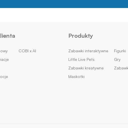
lienta
Produkty
mowy
COBI x AI
Zabawki interaktywne
Figurki
macje
Little Live Pets
Gry
Zabawki kreatywne
Zabawk
ocje
Maskotki