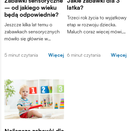
Zabawki sensoryczne
Jakie zabawki dla 3
– od jakiego wieku
latka?
będą odpowiednie?
Trzeci rok życia to wyjątkowy
Jeszcze kilka lat temu o
etap w rozwoju dziecka.
zabawkach sensorycznych
Maluch coraz więcej mówi,
mówiło się głównie w
samodzielnie odkrywa świat i
gabinetach terapeutów i
zaczyna tworzyć własne
poradniach wspierających
historie podczas zabawy.
5 minut czytania
Więcej
6 minut czytania
Więcej
rozwój dzieci. Dziś coraz
Zabawki przestają być
częściej trafiają do domów,
wyłącznie sposobem na
przedszkoli i sal zabaw. Ale
zajęcie czasu, a stają się
od jakiego wieku zabawki
narzędziem, które wspiera
sensoryczne będą
różne aspekty rozwoju –
odpowiednie?
kreatywność, koordynację
ruchową, a przede
wszystkim samodzielność.
Najlepsze zabawki dla