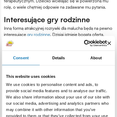
terapeutycznym. Dziecko wcielając się w powierzoną mu
rolę, o wiele chętniej odpowie na zadawane mu pytania.
Interesujące gry rodzinne
Inną formą atrakcyjnej rozrywki dla malucha będą na pewno
interesujące
gry rodzinne
. Dzisiaj istnieje bogata oferta,
która obejmuje niezwykle ciekawe i wciągające gry
planszowe czy
gry zręcznościowe
, a także różnego rodzaju
quizy.
Dzięki nim w prosty sposób możemy dostarczyć
Consent
Details
About
nie tylko maluchowi, ale również innym członkom
rodziny, sporej porcji wyśmienitej zabawy, radości i
śmiechu.
Do jednych z najciekawszych gier rodzinnych, w
This website uses cookies
których mogą wziąć udział nawet małe dzieci, należą np.
Pająk Gubinoga
, Świńskie ryjki,
Nie bądź osiołkiem
,
We use cookies to personalise content and ads, to
Głodny Krokodyl
czy nieśmiertelne i zawsze pełne śmiechu
provide social media features and to analyse our traffic.
–
Kalambury
.
We also share information about your use of our site with
our social media, advertising and analytics partners who
may combine it with other information that you’ve
provided to them or that they’ve collected from your use