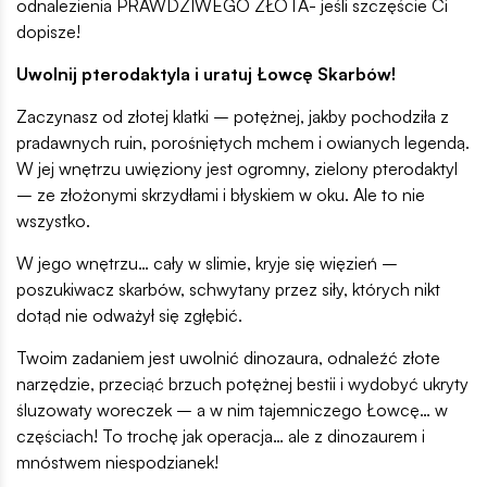
odnalezienia PRAWDZIWEGO ZŁOTA- jeśli szczęście Ci
dopisze!
Uwolnij pterodaktyla i uratuj Łowcę Skarbów!
Zaczynasz od złotej klatki – potężnej, jakby pochodziła z
pradawnych ruin, porośniętych mchem i owianych legendą.
W jej wnętrzu uwięziony jest ogromny, zielony pterodaktyl
– ze złożonymi skrzydłami i błyskiem w oku. Ale to nie
wszystko.
W jego wnętrzu… cały w slimie, kryje się więzień –
poszukiwacz skarbów, schwytany przez siły, których nikt
dotąd nie odważył się zgłębić.
Twoim zadaniem jest uwolnić dinozaura, odnaleźć złote
narzędzie, przeciąć brzuch potężnej bestii i wydobyć ukryty
śluzowaty woreczek – a w nim tajemniczego Łowcę… w
częściach! To trochę jak operacja… ale z dinozaurem i
mnóstwem niespodzianek!