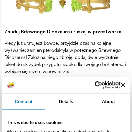
Zbuduj Bitewnego Dinozaura i ruszaj w przestworza!
Kiedy już uratujesz Łowcę, przyjdzie czas na kolejne
wyzwanie: zamień pterodaktyla w potężnego Bitewnego
Dinozaura! Załóż na niego zbroję, dodaj dwie wyrzutnie
rakiet do skrzydeł, przygotuj siodło dla swojego bohatera… i
wzbijcie się razem w powietrze!
Czy jesteś gotów, by przejąć kontrolę nad jednym z
najpotężniejszych stworzeń prehistorycznego świata? Bo
to dopiero początek!
Consent
Details
About
Czy znajdziesz prawdziwy złoty skarb?
Nagle pojawia się skrzynia. Zamknięta, chroniona przez dwa
This website uses cookies
złote klucze, które musisz odnaleźć w zestawie. Wewnątrz
We use cookies to personalise content and ads, to