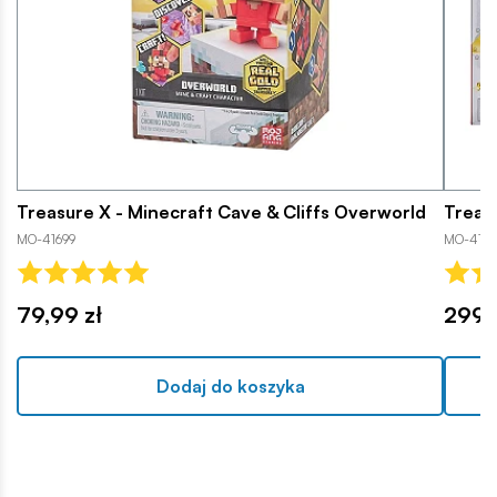
Treasure X - Minecraft Cave & Cliffs Overworld
Treas
MO-41699
MO-4168
79,99 zł
299,
Dodaj do koszyka