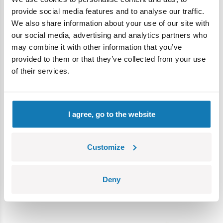
czeka niespodzianka. Może to być rzadki skarb, a jeśli
provide social media features and to analyse our traffic.
dopisze Ci szczęście – może trafisz na prawdziwe złoto!
We also share information about your use of our site with
Szansa? 1 na 8. Ale kto nie ryzykuje… ten nie staje się
our social media, advertising and analytics partners who
legendą!
may combine it with other information that you’ve
provided to them or that they’ve collected from your use
Dlaczego ten zestaw to coś więcej niż zabawka?
of their services.
Każde dziecko marzy o tym, by zostać odkrywcą –
przemierzać nieznane krainy, odkrywać starożytne skarby i
stawiać czoła niezwykłym przygodom. Z zestawem
Treasure
I agree, go to the website
X: Dino Gold – Pterodaktyl w klatce
te marzenia stają się
rzeczywistością.
Customize
To nie jest zwykła zabawka – to zaproszenie do świata
pełnego tajemnic i emocji.
Deny
Gotowy, by zostać bohaterem? Otwórz klatkę, złap
narzędzie, uratuj Łowcę, odkryj skarb i... stań się legendą!