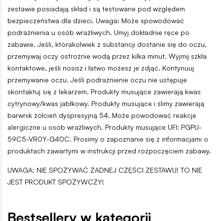
zestawie posiadają skład i są testowane pod względem
bezpieczeństwa dla dzieci. Uwaga: Może spowodować
podrażnienia u osób wrażliwych. Umyj dokładnie ręce po
zabawie. Jeśli, którakolwiek z substancji dostanie się do oczu,
przemywaj oczy ostrożnie wodą przez kilka minut. Wyjmij szkła
kontaktowe, jeśli nosisz i łatwo możesz je zdjąć. Kontynuuj
przemywanie oczu. Jeśli podrażnienie oczu nie ustępuje
skontaktuj się z lekarzem. Produkty musujące zawierają kwas
cytrynowy/kwas jabłkowy. Produkty musujące i slimy zawierają
barwnik żółcień dyspresyjną 54. Może powodować reakcje
alergiczne u osób wrażliwych. Produkty musujące UFI: PGPU-
59C5-VR0Y-G40C. Prosimy o zapoznanie się z informacjami o
produktach zawartymi w instrukcji przed rozpoczęciem zabawy.
UWAGA: NIE SPOŻYWAĆ ŻADNEJ CZĘŚCI ZESTAWU! TO NIE
JEST PRODUKT SPOŻYWCZY!
Bestsellery w kategorii