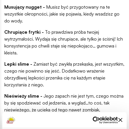
Musujący nugget -
Musisz być przygotowany na te
wszystkie okropności, jakie się pojawią, kiedy wsadzisz go
do wody.
Chrupiące frytki -
To prawdziwa próba twojej
wytrzymałości. Wydają się chrupiące, ale tylko je ściśnij! Ich
konsystencja po chwili staje się niepokojąco… gumowa i
kleista.
Lepki slime -
Zamiast być zwykłą przekąską, jest wszystkim,
czego nie powinno się jeść. Dodatkowo wrażenie
obrzydliwej lepkości przenika cię na każdym etapie
korzystania z niego.
Nieświeży slime -
Jego zapach nie jest tym, czego można
by się spodziewać od jedzenia, a wygląd…to coś, tak
nieświeżego, że ucieka od tego nawet zombiak.
Piankowy deser lodowy i Piankowy shake