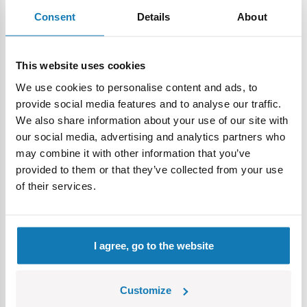
Ostatnimi, ale nie mniej przerażającymi składnikami są
Consent
Details
About
Piankowy deser lodowy i Piankowy shake. Odbiegają od
wszystkiego, czego można się spodziewać po deserach –
są lepkie, ziarniste i pełne czegoś…czego na pewno nie
This website uses cookies
chcesz mieć na stole.
We use cookies to personalise content and ads, to
Baw się w „Figurki z koszmarów”!
provide social media features and to analyse our traffic.
We also share information about your use of our site with
Przeszukuj obrzydliwe potrawy i znajduj figurki! A potem
our social media, advertising and analytics partners who
rozpocznij zabawę! Gracze mają za zadanie opisać w jak
may combine it with other information that you’ve
najbardziej przerażający sposób, co każda z figurek robiła
provided to them or that they’ve collected from your use
przed trafieniem do boxa. Najbardziej kreatywne i mroczne
of their services.
opowieści wygrywają!
I agree, go to the website
Customize