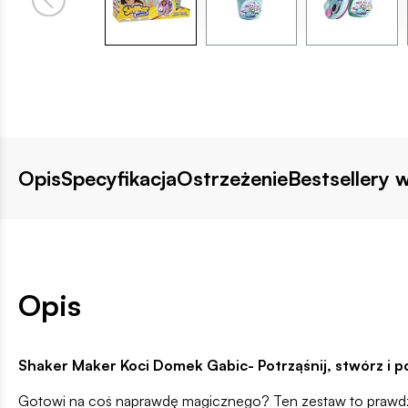
Opis
Specyfikacja
Ostrzeżenie
Bestsellery w
Opis
Shaker Maker Koci Domek Gabic- Potrząśnij, stwórz i po
Gotowi na coś naprawdę magicznego? Ten zestaw to prawdziwa