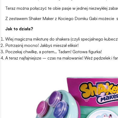
Teraz można połączyć te obie pasje w jednej niezwykłej zaba
Z zestawem Shaker Maker z Kociego Domku Gabi możecie stwor
Jak to działa?
Wlej magiczną miksturę do shakera (czyli specjalnego kubecz
Potrząśnij mocno! Jakbyś mieszał eliksir!
Poczekaj chwilkę, a potem… Tadam! Gotowa figurka!
A teraz najfajniejsze – czas na malowanie! Weź pędzelek i far