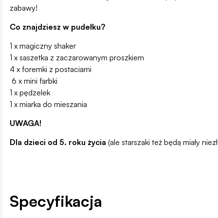
zabawy!
Co znajdziesz w pudełku?
1 x magiczny shaker
1 x saszetka z zaczarowanym proszkiem
4 x foremki z postaciami
6 x mini farbki
1 x pędzelek
1 x miarka do mieszania
UWAGA!
Dla dzieci od 5. roku życia
(ale starszaki też będą miały niezł
Specyfikacja