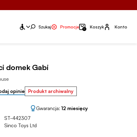
Konto
Szukaj
Promocje
Koszyk
Konto
0
ci domek Gabi
ouse
odaj opinie
Produkt archiwalny
Gwarancja:
12 miesięcy
ST-442307
Sinco Toys Ltd