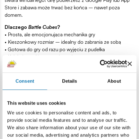
świata wirtualnego! Grę pobierzesz z Google Play lub App
Store i zabawa może trwać bez końca – nawet poza
domem.
Dlaczego
Battle Cubes
?
• Prosta, ale emocjonująca mechanika gry
• Kieszonkowy rozmiar – idealny do zabrania ze sobą
• Gotowa do gry od razu po wyjęciu z pudełka
• Kolekcjonerskie żetony i puzzle
• Bohaterowie z uniwersum Marvela, których dzieci znają i
uwielbiają
• Możliwość gry w świecie wirtualnym dzięki aplikacji
Consent
Details
About
mobilnej
Zawartość zestawu:
This website uses cookies
• 2 kostki
Battle Cubes
z kolekcji Spider-Man
We use cookies to personalise content and ads, to
• 6 kolekcjonerskich żetonów
provide social media features and to analyse our traffic.
• Instrukcja z kodami do gry online
We also share information about your use of our site with
Marvel Spider-Man Battle Cubes to coś więcej niż
our social media, advertising and analytics partners who