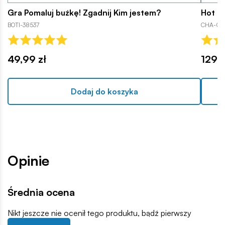
Gra Pomaluj buźkę! Zgadnij Kim jestem?
Hot D
BOTI-38537
CHA-08
49,99 zł
129,9
Dodaj do koszyka
Opinie
Średnia ocena
Nikt jeszcze nie ocenił tego produktu, bądź pierwszy