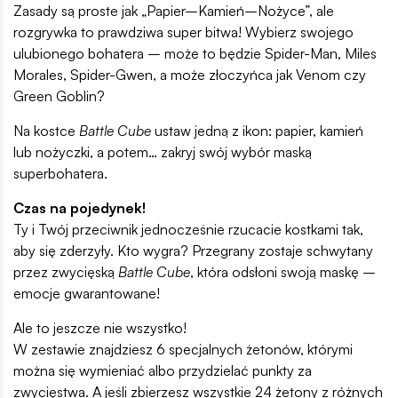
Zasady są proste jak „Papier–Kamień–Nożyce”, ale
rozgrywka to prawdziwa super bitwa! Wybierz swojego
ulubionego bohatera – może to będzie Spider-Man, Miles
Morales, Spider-Gwen, a może złoczyńca jak Venom czy
Green Goblin?
Na kostce
Battle Cube
ustaw jedną z ikon: papier, kamień
lub nożyczki, a potem… zakryj swój wybór maską
superbohatera.
Czas na pojedynek!
Ty i Twój przeciwnik jednocześnie rzucacie kostkami tak,
aby się zderzyły. Kto wygra? Przegrany zostaje schwytany
przez zwycięską
Battle Cube
, która odsłoni swoją maskę –
emocje gwarantowane!
Ale to jeszcze nie wszystko!
W zestawie znajdziesz 6 specjalnych żetonów, którymi
można się wymieniać albo przydzielać punkty za
zwycięstwa. A jeśli zbierzesz wszystkie 24 żetony z różnych