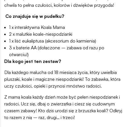
chwila to pełna czułości, kolorów i dźwięków przygoda!
Co znajduje się w pudełku?
1 x interaktywna Koala Mama
2 x malutkie koale-niespodzianki
1 x liść eukaliptusa (akcesorium do karmienia)
3 x baterie AA (dołączone – zabawa od razu po
otwarciu!)
Dla kogo jest ten zestaw?
Dla każdego malucha od 18 miesiąca życia, który uwielbia
pluszaki, koale i magiczne niespodzianki! To zabawka, która
uczy czułości, opieki i przynosi mnóstwo radości.
Z mamą koala każdy dzień może być pełen niespodzianek i
radości. Ucz się, dbaj o zwierzątka i ciesz się cudownym
czasem zabawy! Kto dziś urodzi się z brzuszka koali? Odkryj
to razem z nią – raz, drugi… i trzeci!