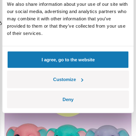
We also share information about your use of our site with
our social media, advertising and analytics partners who
may combine it with other information that you’ve
Zacznij zabawę od nowa!
– po zabawie włóż figurki z
provided to them or that they’ve collected from your use
powrotem do specjalnej przegródki z tyłu głowy zabawki.
of their services.
Potem znów przytulaj, karm, głaszcz… i patrz, jak mama
znów rodzi swoje urocze maluszki!
Zbieraj je wszystkie.
I agree, go to the website
Customize
Deny