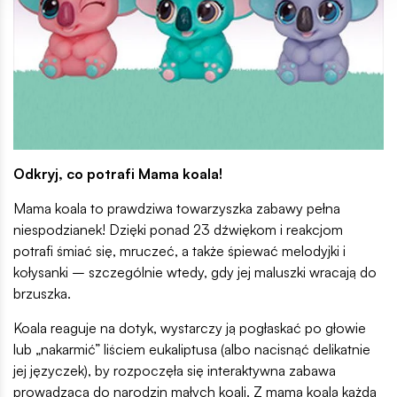
Odkryj, co potrafi Mama koala!
Mama koala to prawdziwa towarzyszka zabawy pełna
niespodzianek! Dzięki ponad 23 dźwiękom i reakcjom
potrafi śmiać się, mruczeć, a także śpiewać melodyjki i
kołysanki – szczególnie wtedy, gdy jej maluszki wracają do
brzuszka.
Koala reaguje na dotyk, wystarczy ją pogłaskać po głowie
lub „nakarmić” liściem eukaliptusa (albo nacisnąć delikatnie
jej języczek), by rozpoczęła się interaktywna zabawa
prowadząca do narodzin małych koali. Z mamą koalą każda