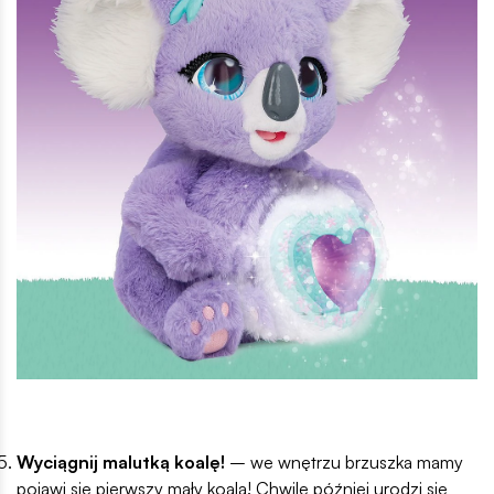
Wyciągnij malutką koalę!
– we wnętrzu brzuszka mamy
pojawi się pierwszy mały koala! Chwilę później urodzi się