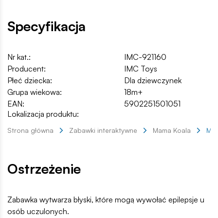
Specyfikacja
Nr kat.:
IMC-921160
Producent:
IMC Toys
Płeć dziecka:
Dla dziewczynek
Grupa wiekowa:
18m+
EAN:
5902251501051
Lokalizacja produktu:
Strona główna
Zabawki interaktywne
Mama Koala
Mam
Ostrzeżenie
Zabawka wytwarza błyski, które mogą wywołać epilepsje u
osób uczulonych.