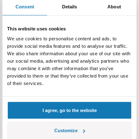
1x Kubeczek
Consent
Details
About
1x Nożyk
1x Łyżeczkę
2x Szpatułki do rolowania lodów
This website uses cookies
1x Książeczkę z przepisami i inspiracjami
We use cookies to personalise content and ads, to
1x Instrukcję obsługi
provide social media features and to analyse our traffic.
Uwaga: Zestaw nie zawiera składników spożywczych
We also share information about your use of our site with
– mleko, śmietankę i dodatki wybierasz samodzielnie!
our social media, advertising and analytics partners who
may combine it with other information that you’ve
Dlaczego dzieci (i rodzice) pokochają Fabrykę Lodów
provided to them or that they’ve collected from your use
Tajskich?
of their services.
To kreatywna zabawa kulinarna, która uczy przez
działanie
Rozwija zręczność i samodzielność
I agree, go to the website
Można eksperymentować z różnymi smakami, owocami i
dekoracjami
Każda porcja to nowa przygoda i pełna radości
Customize
niespodzianka