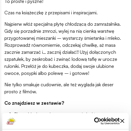
To proste i pyszne!
Czas na książeczkę z przepisami i inspiracjami.
Najpierw włóż specjalną płytę chłodzącą do zamrażalnika.
Gdy się porządnie zmrozi, wylej na nią cienką warstwę
przygotowanej mieszanki – wystarczy śmietanka i mleko.
Rozprowadź równomiernie, odczekaj chwilkę, aż masa
zacznie zamarzać i… zacznij działać!! Użyj dołączonych
szpatułek, by zeskrobać i zwinąć lodową taflę w urocze
ruloniki. Przełóż je do kubeczka, dodaj swoje ulubione
owoce, posypki albo polewę – i gotowe!
Nie tylko smakuje cudownie, ale też wygląda jak deser
prosto z filmów.
Co znajdziesz w zestawie?
1x Płytę chłodzącą do przygotowania lodów
1x Podstawę pod płytę
1x Tłuczek