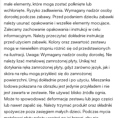
małe elementy, które mogą zostać połknięte lub
wchłonięte. Ryzyko zadławienia. Wymagany nadzór osoby
dorosłej podczas zabawy. Przed podaniem dziecku zabawki
należy usunąć opakowanie i wszelkie elementy mocujące.
Zalecamy zachowanie opakowania i instrukcji w celu
informacyjnym. Należy przeczytać dokładnie instrukcję
przed użyciem zabawki. Kolory oraz zawartość zestawu
mogą w niewielkim stopniu różnić się od przedstawionych
na ilustracji. Uwaga: Wymagany nadzór osoby dorosłej. Nie
należy lizać metalowej zamrożonej płyty. Unikaj też
dotykania ręką zamrożonej płyty, gdyż zarówno język, jak i
skóra na ręku mogą przykleić się do zamrożonej
powierzchni. Umyj dokładnie przed i po użyciu. Mieszanka
lodowa pokazana na obrazku jest jedynie przykładem i nie
jest zawarta w zestawie. Nie używać blisko źródła ognia.
Może to spowodować deformację zestawu lub jego części
lub nawet zapalić się. Należy trzymać produkt oraz składniki
spożywcze poza zasięgiem małych dzieci. Podczas mycia
metalowej płyty należy uważać na jej brzegi, aby nie