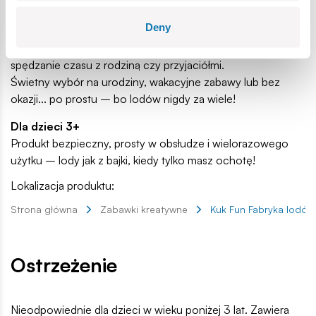
Idealny pomysł na prezent!
Deny
KUK FUN Fabryka Lodów Tajskich to nie tylko sposób na
pyszne desery, ale też doskonały sposób na wspólne
spędzanie czasu z rodziną czy przyjaciółmi.
Świetny wybór na urodziny, wakacyjne zabawy lub bez
okazji... po prostu – bo lodów nigdy za wiele!
Dla dzieci 3+
Produkt bezpieczny, prosty w obsłudze i wielorazowego
użytku – lody jak z bajki, kiedy tylko masz ochotę!
Lokalizacja produktu:
Strona główna
Zabawki kreatywne
Kuk Fun Fabryka lodów
Ostrzeżenie
Nieodpowiednie dla dzieci w wieku poniżej 3 lat. Zawiera