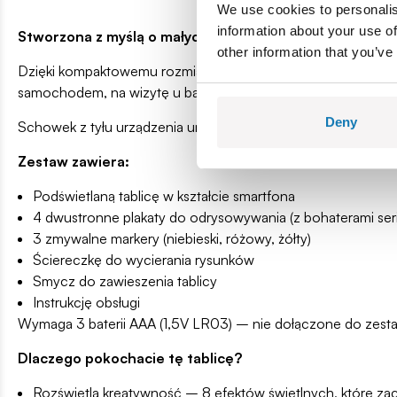
We use cookies to personalis
information about your use of
Stworzona z myślą o małych artystach w podróży
other information that you’ve
Dzięki kompaktowemu rozmiarowi i dołączonej smyczy, tablica
samochodem, na wizytę u babci, na wakacje – wszędzie tam, 
Deny
Schowek z tyłu urządzenia umożliwia bezpieczne przechowyw
Zestaw zawiera:
Podświetlaną tablicę w kształcie smartfona
4 dwustronne plakaty do odrysowywania (z bohaterami seri
3 zmywalne markery (niebieski, różowy, żółty)
Ściereczkę do wycierania rysunków
Smycz do zawieszenia tablicy
Instrukcję obsługi
Wymaga 3 baterii AAA (1,5V LR03) – nie dołączone do zest
Dlaczego pokochacie tę tablicę?
Rozświetla kreatywność – 8 efektów świetlnych, które za