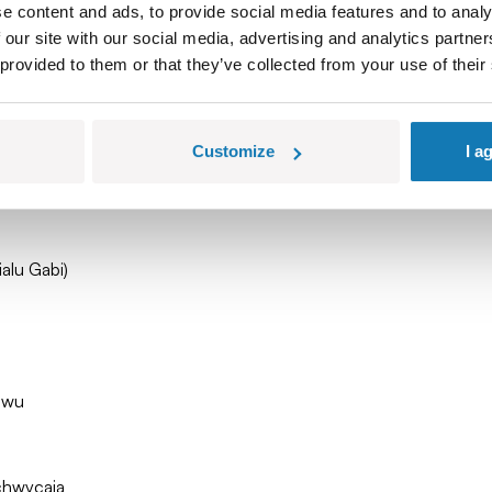
e content and ads, to provide social media features and to analy
 our site with our social media, advertising and analytics partn
 provided to them or that they’ve collected from your use of their
 z łatwością zmieści się w dziecięcych dłoniach i plecakach. Mo
gdzie wyobraźnia będzie chciała się rozwinąć.
Customize
I a
anie markerów i kart – koniec z bałaganem i zgubionymi elem
alu Gabi)
awu
chwycają