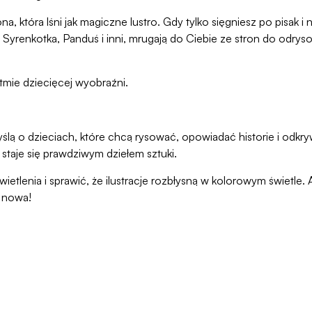
ona, która lśni jak magiczne lustro. Gdy tylko sięgniesz po pisak
, Syrenkotka, Panduś i inni, mrugają do Ciebie ze stron do odrys
ytmie dziecięcej wyobraźni.
lą o dzieciach, które chcą rysować, opowiadać historie i odkr
 staje się prawdziwym dziełem sztuki.
tlenia i sprawić, że ilustracje rozbłysną w kolorowym świetle. 
d nowa!