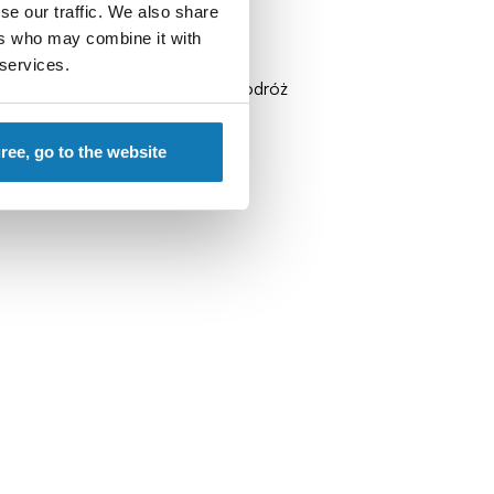
se our traffic. We also share
ers who may combine it with
 services.
żna ją nosić na szyi, zabrać w podróż
gree, go to the website
entami!