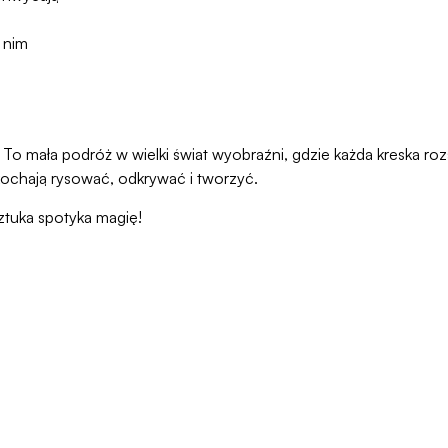
 nim
oku życia
To mała podróż w wielki świat wyobraźni, gdzie każda kreska roz
 kochają rysować, odkrywać i tworzyć.
ztuka spotyka magię!