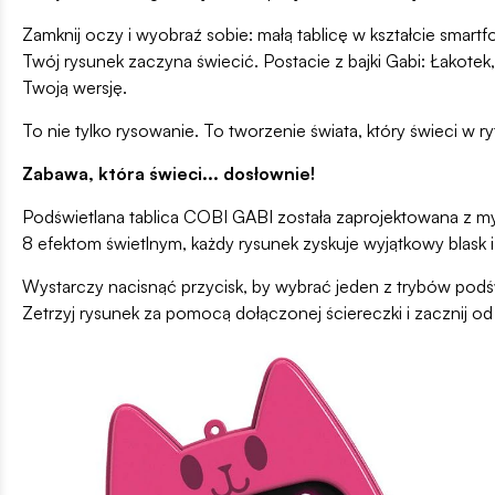
Zamknij oczy i wyobraź sobie: małą tablicę w kształcie smartf
Twój rysunek zaczyna świecić. Postacie z bajki Gabi: Łakotek
Twoją wersję.
To nie tylko rysowanie. To tworzenie świata, który świeci w r
Zabawa, która świeci... dosłownie!
Podświetlana tablica COBI GABI została zaprojektowana z myś
8 efektom świetlnym, każdy rysunek zyskuje wyjątkowy blask i
Wystarczy nacisnąć przycisk, by wybrać jeden z trybów podświe
Zetrzyj rysunek za pomocą dołączonej ściereczki i zacznij o