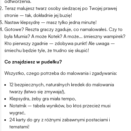
odtworzenia.
Teraz malujesz twarz osoby siedzącej po Twojej prawej
stronie – tak, dokładnie jej buzię!
Nastaw klepsydrę – masz tylko jedną minutę!
Gotowe? Reszta graczy zgaduje, co namalowałeś. Czy to
była Mumia? A może Kotek? A może... śmieszny wampirek?
Kto pierwszy zgadnie – zdobywa punkt! Ale uwaga –
śmiechu będzie tyle, że trudno się skupić!
Co znajdziesz w pudełku?
Wszystko, czego potrzeba do malowania i zgadywania:
12 bezpiecznych, naturalnych kredek do malowania
twarzy (łatwo się zmywają!),
Klepsydra, żeby gra miała tempo,
Notatnik – tabela wyników, bo ktoś przecież musi
wygrać,
24 karty do gry z różnymi zabawnymi postaciami i
tematami!