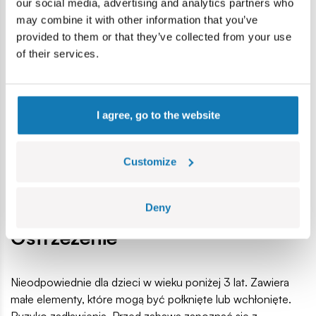
zaczniesz.
our social media, advertising and analytics partners who
Nie używaj na podrażnionej skórze.
may combine it with other information that you’ve
Zmywanie? To proste! Wystarczy woda, mydło i
provided to them or that they’ve collected from your use
miękka ściereczka.
of their services.
Gotowi na malowane szaleństwo?
Zacznij grę „Pomaluj Buźkę! Zgadnij Kim Jestem!” i baw
się jak nigdy dotąd! Każda runda to nowe miny, nowe
I agree, go to the website
zgadywanki i jeszcze więcej śmiechu!
Lokalizacja produktu:
Customize
Strona główna
Outlet
Gra Pomaluj buźkę! Zgadnij Kim je
Deny
Ostrzeżenie
Nieodpowiednie dla dzieci w wieku poniżej 3 lat. Zawiera
małe elementy, które mogą być połknięte lub wchłonięte.
Ryzyko zadławienia. Przed zabawą zapoznać się z