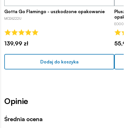
Gotta Go Flamingo - uszkodzone opakowanie
Pluszo
opako
MO26222U
EO0041
139,99 zł
55,99
Dodaj do koszyka
Opinie
Średnia ocena