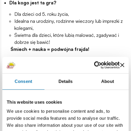
Dla kogo jest ta gra?
Dla dzieci od 5. roku życia,
Idealna na urodziny, rodzinne wieczory lub imprezki z
kolegami,
Świetna dla dzieci, które lubią malować, zgadywać i
dobrze się bawić!
Śmiech + nauka = podwójna frajda!
Oprócz ogromnej dawki zabawy, gra:
wspiera kreatywność i wyobraźnię,
ćwiczy spostrzegawczość i refleks,
Consent
Details
About
uczy współpracy i zdrowej rywalizacji,
rozwija zdolności manualne i precyzję w rysowaniu!
Bezpieczna zabawa to podstawa!
This website uses cookies
Kredki są naturalne i przeznaczone do malowania
We use cookies to personalise content and ads, to
twarzy.
provide social media features and to analyse our traffic.
Zawsze testuj na małym fragmencie skóry, zanim
We also share information about your use of our site with