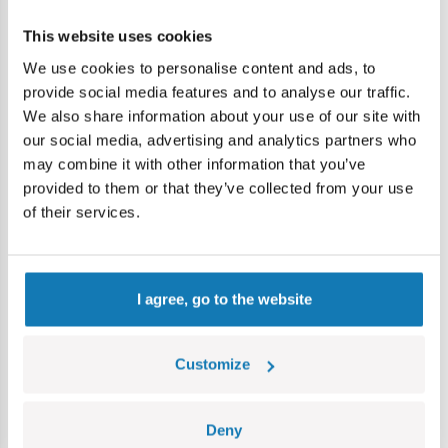
This website uses cookies
Specyfikacja
We use cookies to personalise content and ads, to
provide social media features and to analyse our traffic.
Nr kat.:
MO-41646
We also share information about your use of our site with
Producent:
Moose Toys
our social media, advertising and analytics partners who
Wymiary opakowania:
98x60x165 mm
may combine it with other information that you’ve
Grupa wiekowa:
5+
provided to them or that they’ve collected from your use
Lokalizacja produktu:
of their services.
Strona główna
Figurki
Treasure X
Dino Gold Łowca d
I agree, go to the website
Bestsellery w kategorii
Customize
REK
Deny