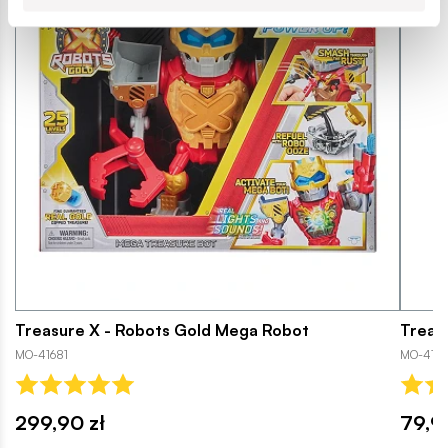
Treasure X - Robots Gold Mega Robot
Treas
MO-41681
MO-4169
299,90 zł
79,9