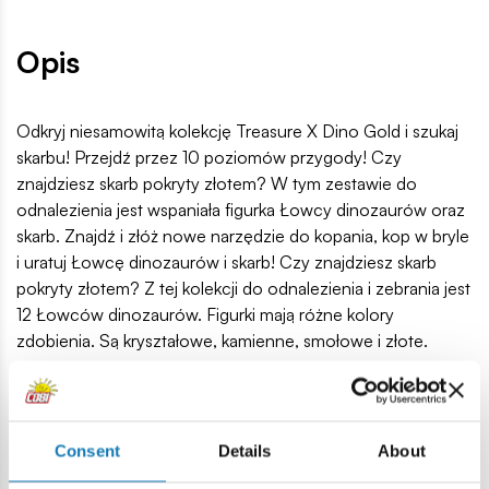
Opis
Odkryj niesamowitą kolekcję Treasure X Dino Gold i szukaj
skarbu! Przejdź przez 10 poziomów przygody! Czy
znajdziesz skarb pokryty złotem? W tym zestawie do
odnalezienia jest wspaniała figurka Łowcy dinozaurów oraz
skarb. Znajdź i złóż nowe narzędzie do kopania, kop w bryle
i uratuj Łowcę dinozaurów i skarb! Czy znajdziesz skarb
pokryty złotem? Z tej kolekcji do odnalezienia i zebrania jest
12 Łowców dinozaurów. Figurki mają różne kolory
zdobienia. Są kryształowe, kamienne, smołowe i złote.
Szukaj też 6 różnych skarbów w postaci tajemniczych
prehistorycznych robali oraz skarb pokryty złotem.
Consent
Details
About