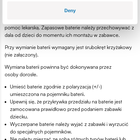
które mogą spowodować wewnętrzne poparzenia w
Deny
przypadku połknięcia lub wchłonięcia. W przypadku
połknięcia/wchłonięcia baterii należy natychmiast wezwać
pomoc lekarską. Zapasowe baterie należy przechowywać z
dala od dzieci do momentu ich montażu w zabawce.
Przy wymianie baterii wymagany jest śrubokręt krzyżakowy
(nie załączony).
Wymiana baterii powinna być dokonywana przez
osoby dorosłe.
Umieść baterie zgodnie z polaryzacją (+/-)
umieszczona na pojemniku baterii.
Upewnij się, że przykrywka przedziału na baterie jest
zamocowana prawidłowo przed podaniem zabawki
dziecku.
Wyczerpane baterie należy wyjać z zabawki i wyrzucić
do specjalnych pojemników.
Nie należy mieszać ze sobą różnych typów baterii lub