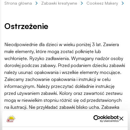
Strona główna
Zabawki kreatywne
Cookeez Makery
C
Ostrzeżenie
Nieodpowiednie dla dzieci w wieku poniżej 3 lat. Zawiera
małe elementy, które mogą zostać połknięte lub
wchłonięte. Ryzyko zadławienia. Wymagany nadzór osoby
dorosłej podczas zabawy. Przed podaniem dziecku zabawki
należy usunąć opakowania i wszelkie elementy mocujące.
Zalecamy zachowanie opakowania i instrukcji w celu
informacyjnym. Należy przeczytać dokładnie instrukcję
przed używaniem zabawki. Kolory oraz zawartość zestawu
mogą w niewielkim stopniu różnić się od przedstawionych
na ilustracji. Nie przykładać zabawki blisko ucha. Zabawka
zawiera elementy elektroniczne: Nie należy zanurzać w
wodzie. Czyszczenie tylko powierzchni zewnętrznej
zabawki. Wyprodukowano w Wietnamie.