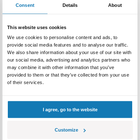
Uwaga: Nie spożywać jakiejkolwiek części składowej
Consent
Details
About
zabawki. W czasie zabawy używać tylko elementów i części
zabawki. Używanie innych, niezatwierdzonych części
This website uses cookies
zabawki może spowodować jej uszkodzenie lub
doprowadzić do niebezpiecznej zabawy.
We use cookies to personalise content and ads, to
Unikać kontaktu z oczami, w przypadku dostania się do oka
provide social media features and to analyse our traffic.
jakiejkolwiek substancji będącej częścią tej zabawki należy
We also share information about your use of our site with
przemywać oczy wodą przez 10 minut. Jeśli podrażnienie
our social media, advertising and analytics partners who
nie ustępuje należy zgłosić się do lekarza. Zabawa pod
may combine it with other information that you’ve
nadzorem osoby dorosłej. Ważne: Zabawka do zabawy
provided to them or that they’ve collected from your use
wewnątrz, najlepiej działa na płaskich, twardych
of their services.
powierzchniach. Upuszczenie zabawki może spowodować
jej uszkodzenie i zaprzestanie działania funkcji. Przed
schowaniem zabawki należy ją umyć i wysuszyć. Zabawka
I agree, go to the website
nie jest przeznaczona do przechowywania żywności czy
napojów. Dzieci bez nadzoru, mogą wstawić do zabawki
żywność lub napoje, umyć dokładnie przed użyciem.
Customize
Baterie guzikowe zawierają żrące substancje chemiczne,