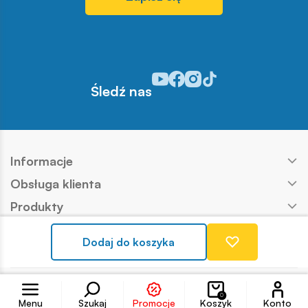
Odwiedź nasz profil w serwisie Y
Odwiedź nasz profil w serwisi
Odwiedź nasz profil w serw
Odwiedź nasz profil w s
Śledź nas
Informacje
Obsługa klienta
Produkty
Kontakt
Dodaj do koszyka
Nasze marki
Konto
Copyright © COBI SA
Realizacja:
Ideo
0
Menu
Szukaj
Promocje
Koszyk
Konto