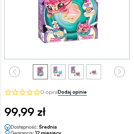
0 opinii
Dodaj opinie
99,99 zł
Dostępność:
Średnia
Gwarancja:
12 miesięcy