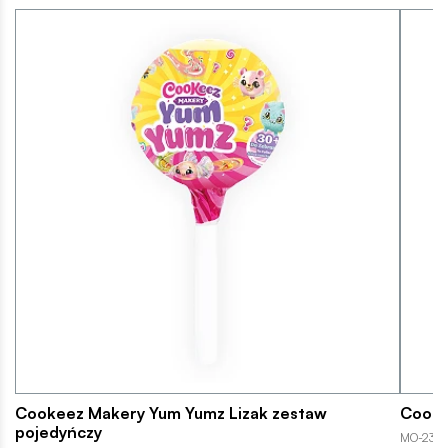
Cookeez Makery Yum Yumz Lizak zestaw
Cooke
pojedyńczy
MO-2351