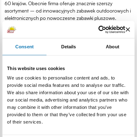
60 krajów. Obecnie firma oferuje znacznie szerszy
asortyment – od innowacyjnych zabawek outdoorowych i
elektronicznych po nowoczesne zabawki pluszowe.
Przykładem jest seria nadmuchiwanych pluszaków-
niespodzianek
Biggies
, stworzona we współpracy z
ToyZone.
Consent
Details
About
Misją Eolo Toys jest budowanie radości, odporności i
kreatywności u dzieci na całym świecie, zgodnie z mottem:
„Nigdy nie przestawaj się uśmiechać!”
This website uses cookies
We use cookies to personalise content and ads, to
provide social media features and to analyse our traffic.
We also share information about your use of our site with
our social media, advertising and analytics partners who
may combine it with other information that you’ve
provided to them or that they’ve collected from your use
of their services.