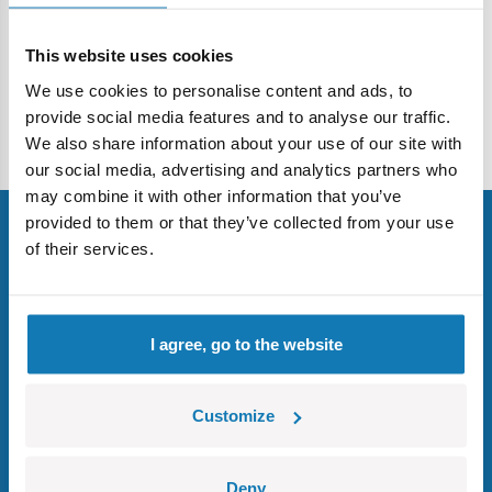
This website uses cookies
Powrót
We use cookies to personalise content and ads, to
provide social media features and to analyse our traffic.
Strona główna
FAQ
Odbiór osobisty
We also share information about your use of our site with
our social media, advertising and analytics partners who
may combine it with other information that you’ve
provided to them or that they’ve collected from your use
of their services.
Zapisz się do newslettera
i zdobądź 10% na pierwsze zakupy!
I agree, go to the website
Zapisz się
Customize
Deny