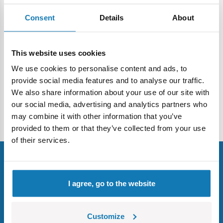
Czy odpowiedź była pomocna?
Consent
Details
About
Asystent pomocy
This website uses cookies
We use cookies to personalise content and ads, to
provide social media features and to analyse our traffic.
Powrót
We also share information about your use of our site with
our social media, advertising and analytics partners who
may combine it with other information that you’ve
Strona główna
FAQ
Kontakt
provided to them or that they’ve collected from your use
of their services.
I agree, go to the website
Zapisz się do newslettera
i zdobądź 10% na pierwsze zakupy!
Customize